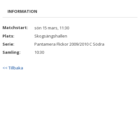
BILDGALLERI
INFORMATION
DOKUMENT
Matchstart:
sön 15 mars, 11:30
Plats:
Skogsängshallen
KONTAKT
Serie:
Pantamera Flickor 2009/2010 C Södra
Samling:
10:30
<< Tillbaka