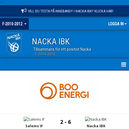
"
"
VILL DU TESTA PÅ INNEBANDY I NACKA IBK? KLICKA HÄR!
F-2010-2012
LOGGA IN
NACKA IBK
Tillsammans för ett positivt Nacka
F-2010-2012
HEM
NYHETER
KALENDER
MATCHER
2 - 6
TRUPPEN
Salems IF
Nacka IBK