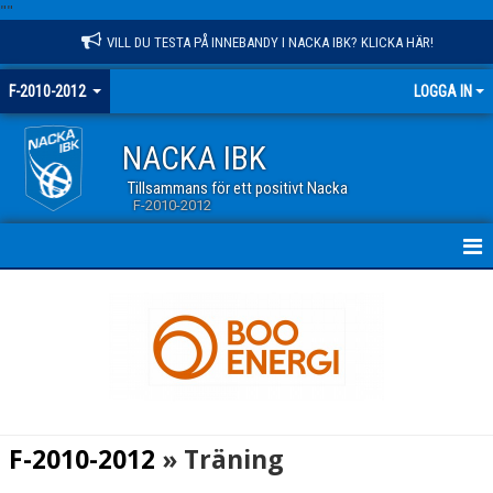
"
"
VILL DU TESTA PÅ INNEBANDY I NACKA IBK? KLICKA HÄR!
F-2010-2012
LOGGA IN
NACKA IBK
Tillsammans för ett positivt Nacka
F-2010-2012
HEM
NYHETER
KALENDER
MATCHER
F-2010-2012
» Träning
TRUPPEN