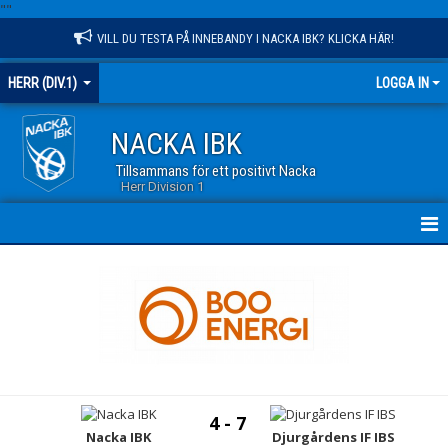
"
"
VILL DU TESTA PÅ INNEBANDY I NACKA IBK? KLICKA HÄR!
HERR (DIV.1)
LOGGA IN
NACKA IBK
Tillsammans för ett positivt Nacka
Herr Division 1
HEM
NYHETER
KALENDER
TRUPPEN
4 - 7
GÄSTBOK
Nacka IBK
Djurgårdens IF IBS