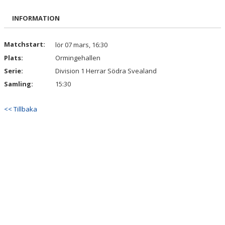
BILDGALLERI
INFORMATION
DOKUMENT
Matchstart:
lör 07 mars, 16:30
Plats:
Ormingehallen
KONTAKT
Serie:
Division 1 Herrar Södra Svealand
MATCHER
Samling:
15:30
<< Tillbaka