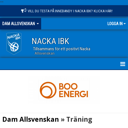
"
"
VILL DU TESTA PÅ INNEBANDY I NACKA IBK? KLICKA HÄR!
DAM ALLSVENSKAN
LOGGA IN
NACKA IBK
Tillsammans för ett positivt Nacka
Allsvenskan
HEM
NYHETER
TRUPPEN
KALENDER
Dam Allsvenskan
» Träning
MATCHER