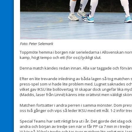
Foto: Peter Selemark
Toppmöte hemma i borgen när serieledarna i Allsvenskan norr
kamp, högt tempo och ett (för oss) lyckligt slut.
Denna match kändes redan innan. Alla var taggade och förvänt
Efter en lite trevande inledning av båda lagen så tog matchen s
press-spel som vi hade lite problem med. Lugnet saknades och
vilket gav IKSU lite bollövertag. Vi skapar dock ungefär lika mycke
(Maddis, laser från Linné) känns inte orättvist men väldigt skön
Matchen fortsätter i andra perren i samma mönster. Dom pressar, 
oss två gånger och vips så leder IKSU med ett mål. 1-2 inför tre
Special Teams har sett riktigt bra ut i år. Det gjorde det idag ocks
andra och början av tredje sen när vi får PP ca 7 min in i tredje så
Vi kör på 10 hela tredje och tar över matchen lite enligt mig. Ja