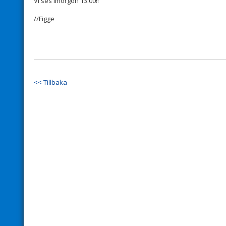
Vi ses imorgon 13:00!!
//Figge
<< Tillbaka