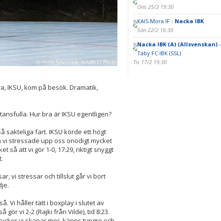
Ons 25/2 19:30
KAIS Mora IF -
Nacka IBK
Sön 22/2 16:30
Nacka IBK (A) (Allsvenskan)
-
Täby FC IBK (SSL)
Tis 17/2 19:30
a, IKSU, kom på besök. Dramatik,
ansfulla. Hur bra är IKSU egentligen?
å sakteliga fart. IKSU körde ett högt
 vi stressade upp oss onödigt mycket
t så att vi gör 1-0, 17:29, riktigt snyggt
t.
vi stressar och tillslut går vi bort
dje.
å. Vi håller tätt i boxplay i slutet av
 gör vi 2-2 (Rajki från Vilde), tid 8:23.
g tycker vi skapar mer, känns tyngre och