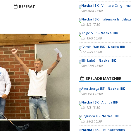
Nacka IBK
- Vinnare Omg 1 ma
REFERAT
Sön 30/8 15:00
Nacka IBK
- Italienska landslag
Lör 5/9 17:30
Telge SIBK -
Nacka IBK
Lör 19/9 13:00
Gamla Stan IBK -
Nacka IBK
Lör 26/9 16:00
IBK Luleå -
Nacka IBK
Sön 27/9 13:00
SPELADE MATCHER
Åkersberga IBF -
Nacka IBK
Sön 15/3 16:00
Nacka IBK
- Alunda IBF
Lör 7/3 13:30
Hagunda IF -
Nacka IBK
Lör 28/2 15:30
Nacka IBK
- FBC Sollentuna