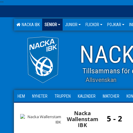
"
"
NACKA IBK
SENIOR
JUNIOR
FLICKOR
POJKAR
I
NACK
Tillsammans för e
Allsvenskan
HEM
NYHETER
TRUPPEN
KALENDER
MATCHER
KO
Nacka
5 - 2
Wallenstam
IBK