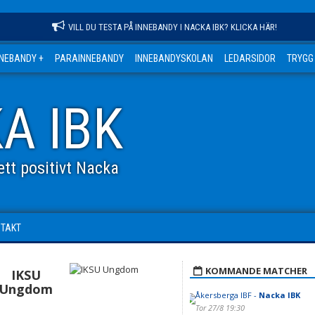
VILL DU TESTA PÅ INNEBANDY I NACKA IBK? KLICKA HÄR!
NNEBANDY +
PARAINNEBANDY
INNEBANDYSKOLAN
LEDARSIDOR
TRYGG
A IBK
tt positivt Nacka
NTAKT
KOMMANDE MATCHER
IKSU
Ungdom
Åkersberga IBF -
Nacka IBK
Tor 27/8 19:30