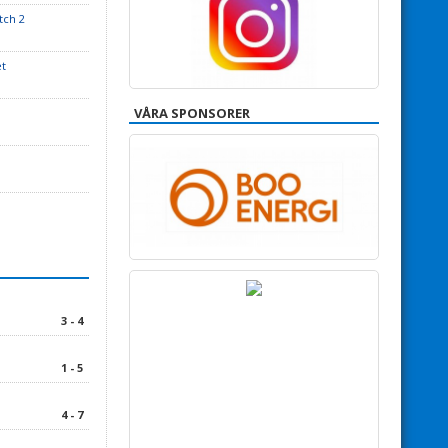
tch 2
et
VÅRA SPONSORER
3 - 4
1 - 5
4 - 7