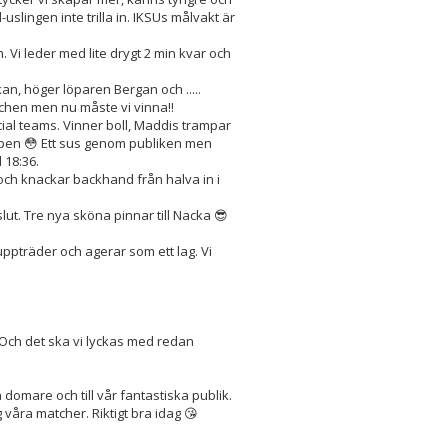
uslingen inte trilla in. IKSUs målvakt är
. Vi leder med lite drygt 2 min kvar och
n, höger löparen Bergan och .....
atchen men nu måste vi vinna!!
pecial teams. Vinner boll, Maddis trampar
 stolpen 😳 Ett sus genom publiken men
 18:36.
n och knackar backhand från halva in i
slut. Tre nya sköna pinnar till Nacka 😎
 uppträder och agerar som ett lag. Vi
e. Och det ska vi lyckas med redan
 bra domare och till vår fantastiska publik.
 våra matcher. Riktigt bra idag 😘