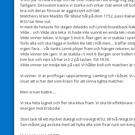
farligare. Dessutom känns vi starka och orkar. Där emot vill boll-
bra och deras försvar är aggressivt och tätt.
Matchens lirare Maddis får tillslut hål på dom 17:52, pass Räkan
IKSU tar time out.
In med de hetaste för dagen (Maddis och Linné) brunkback Räka
Vilde... och Vilde ska teka. Vi hade inte vunnit en enda tek i m
Vilde vinner teken. Vi krigar 5 mot 6. Åter igen är vi stabila i s
förbi alla och ska lägga in bollen lite lätt i mål men.... träffar
ingen fara.... vår tanks Linné plöjer fram och hänger returen, tid
Vilde vinner tek igen. Vi är stabila i 5 mot 6. Bergan snor bolle
tom bur och vips så har vi 5-2 på tavlan. Tid 19:30.
Vilde vinner sin tredje tek på rad. Vi håller boll och matchen är 
Vi vinner. Vi är proffsiga i uppvärmning, samling och i båset. Vi
visar att vi har det som krävs för att vinna tighta matcher.
Men vi kan bättre.....
Vi ska hitta lugnet och fler ska kliva fram. Vi ska bli effektivar
imorgon mot Ersboda!
Stort tack till ett mycket duktigt och trevligt IKSU, till två riktigt
Sen måste jag avsluta med att hylla alla som fixar runt om kring