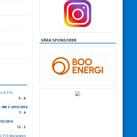
VÅRA SPONSORER
ö IF F13
5 - 6
IBK F-2013/2014
7 - 4
13/2014
12 - 2
FC F13 Myrängen