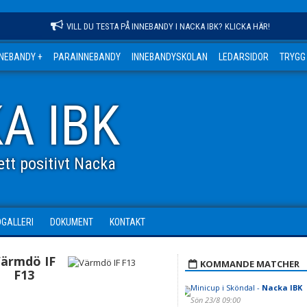
VILL DU TESTA PÅ INNEBANDY I NACKA IBK? KLICKA HÄR!
NNEBANDY +
PARAINNEBANDY
INNEBANDYSKOLAN
LEDARSIDOR
TRYGG
A IBK
tt positivt Nacka
DGALLERI
DOKUMENT
KONTAKT
ärmdö IF
KOMMANDE MATCHER
F13
Minicup i Sköndal -
Nacka IBK
Sön 23/8 09:00