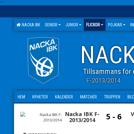
"
"
NACKA IBK
SENIOR
JUNIOR
FLICKOR
POJKAR
I
NACK
Tillsammans för e
F-2013/2014
HEM
NYHETER
KALENDER
MATCHER
TRUPPEN
BIL
Nacka IBK F-
V
5 - 6
2013/2014