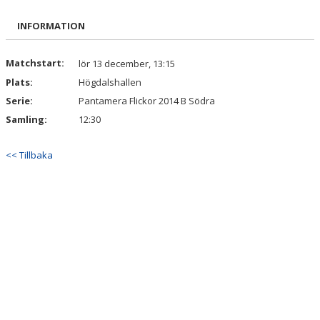
BILDGALLERI
INFORMATION
DOKUMENT
Matchstart:
lör 13 december, 13:15
Plats:
Högdalshallen
KONTAKT
Serie:
Pantamera Flickor 2014 B Södra
Samling:
12:30
<< Tillbaka