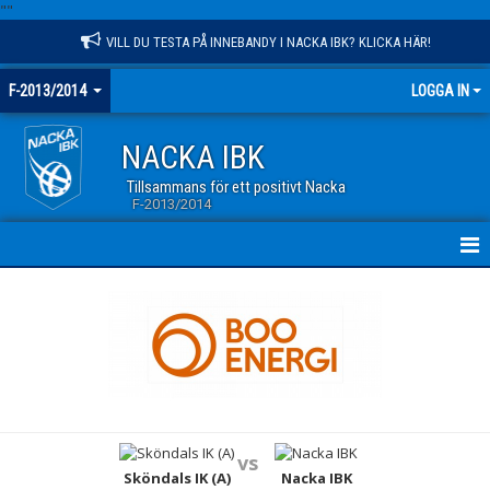
"
"
VILL DU TESTA PÅ INNEBANDY I NACKA IBK? KLICKA HÄR!
F-2013/2014
LOGGA IN
NACKA IBK
Tillsammans för ett positivt Nacka
F-2013/2014
HEM
NYHETER
KALENDER
MATCHER
vs
TRUPPEN
Sköndals IK (A)
Nacka IBK