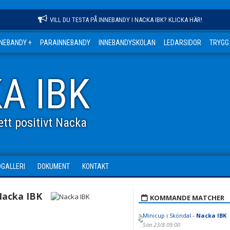
VILL DU TESTA PÅ INNEBANDY I NACKA IBK? KLICKA HÄR!
NNEBANDY +
PARAINNEBANDY
INNEBANDYSKOLAN
LEDARSIDOR
TRYGG
A IBK
tt positivt Nacka
DGALLERI
DOKUMENT
KONTAKT
acka IBK
KOMMANDE MATCHER
Minicup i Sköndal -
Nacka IBK
Sön 23/8 09:00