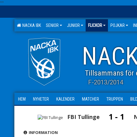
"
"
NACKA IBK
SENIOR
JUNIOR
FLICKOR
POJKAR
I
NACK
Tillsammans för e
F-2013/2014
HEM
NYHETER
KALENDER
MATCHER
TRUPPEN
BIL
1 - 1
FBI Tullinge
N
INFORMATION