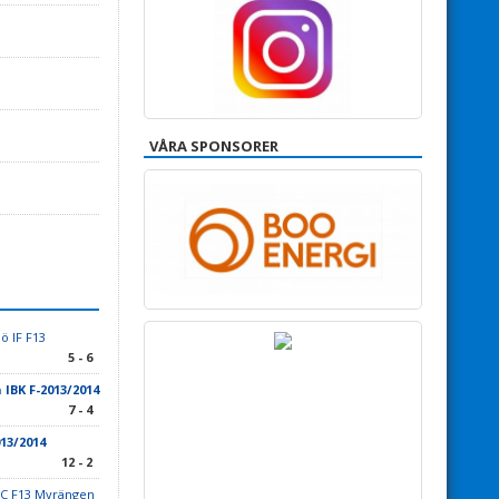
VÅRA SPONSORER
ö IF F13
5 - 6
IBK F-2013/2014
7 - 4
13/2014
12 - 2
FC F13 Myrängen