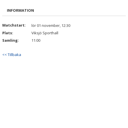
BILDGALLERI
INFORMATION
DOKUMENT
Matchstart:
lör 01 november, 12:30
Plats:
Viksjö Sporthall
KONTAKT
Samling:
11:00
<< Tillbaka