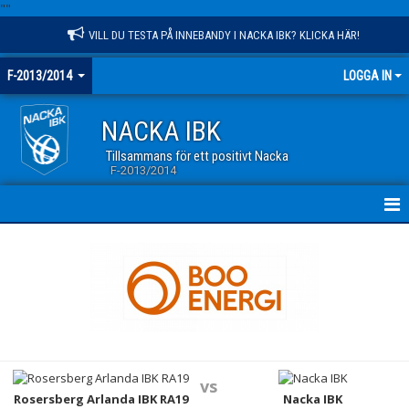
"
"
VILL DU TESTA PÅ INNEBANDY I NACKA IBK? KLICKA HÄR!
F-2013/2014
LOGGA IN
NACKA IBK
Tillsammans för ett positivt Nacka
F-2013/2014
HEM
NYHETER
KALENDER
MATCHER
vs
TRUPPEN
Rosersberg Arlanda IBK RA19
Nacka IBK