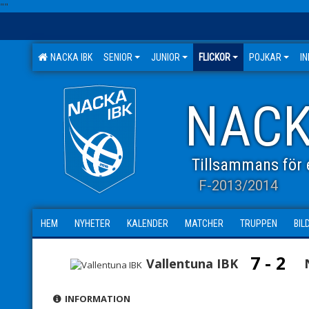
"
"
NACKA IBK
SENIOR
JUNIOR
FLICKOR
POJKAR
I
NACK
Tillsammans för e
F-2013/2014
HEM
NYHETER
KALENDER
MATCHER
TRUPPEN
BIL
7 - 2
Vallentuna IBK
INFORMATION