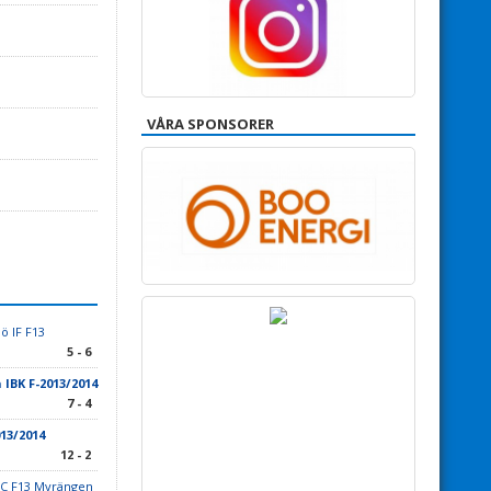
VÅRA SPONSORER
ö IF F13
5 - 6
IBK F-2013/2014
7 - 4
13/2014
12 - 2
FC F13 Myrängen