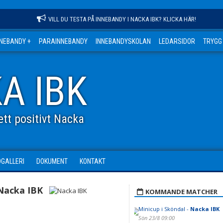
VILL DU TESTA PÅ INNEBANDY I NACKA IBK? KLICKA HÄR!
NNEBANDY +
PARAINNEBANDY
INNEBANDYSKOLAN
LEDARSIDOR
TRYGG
A IBK
tt positivt Nacka
DGALLERI
DOKUMENT
KONTAKT
Nacka IBK
KOMMANDE MATCHER
Minicup i Sköndal -
Nacka IBK
Sön 23/8 09:00