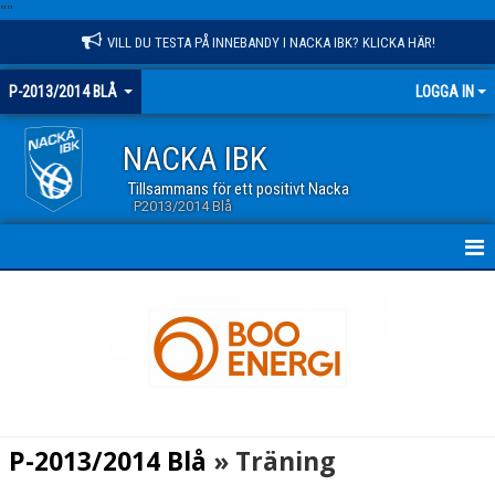
"
"
VILL DU TESTA PÅ INNEBANDY I NACKA IBK? KLICKA HÄR!
P-2013/2014 BLÅ
LOGGA IN
NACKA IBK
Tillsammans för ett positivt Nacka
P2013/2014 Blå
HEM
NYHETER
KALENDER
MATCHER
P-2013/2014 Blå
» Träning
TRUPPEN