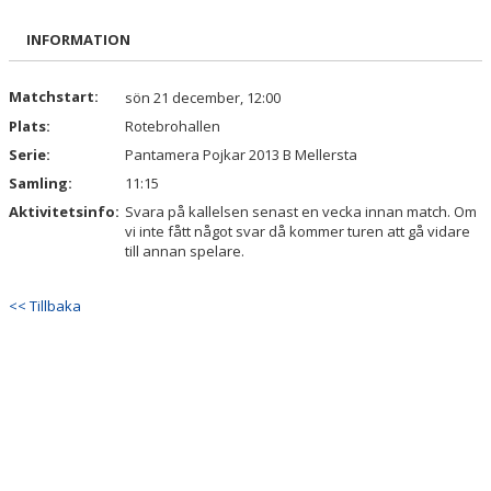
BILDGALLERI
INFORMATION
DOKUMENT
Matchstart:
sön 21 december, 12:00
Plats:
Rotebrohallen
KONTAKT
Serie:
Pantamera Pojkar 2013 B Mellersta
Samling:
11:15
Aktivitetsinfo:
Svara på kallelsen senast en vecka innan match. Om
vi inte fått något svar då kommer turen att gå vidare
till annan spelare.
<< Tillbaka