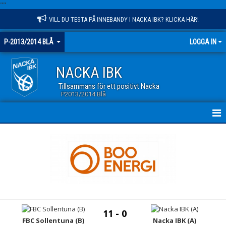
"
"
VILL DU TESTA PÅ INNEBANDY I NACKA IBK? KLICKA HÄR!
P-2013/2014 BLÅ
LOGGA IN
NACKA IBK
Tillsammans för ett positivt Nacka
P2013/2014 Blå
HEM
NYHETER
KALENDER
MATCHER
11 - 0
TRUPPEN
FBC Sollentuna (B)
Nacka IBK (A)