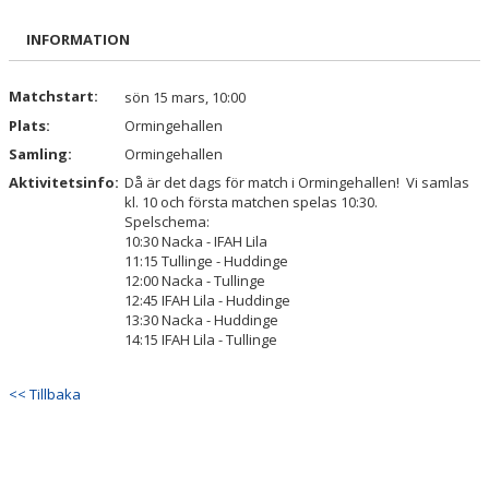
BILDGALLERI
INFORMATION
DOKUMENT
Matchstart:
sön 15 mars, 10:00
Plats:
Ormingehallen
KONTAKT
Samling:
Ormingehallen
Aktivitetsinfo:
Då är det dags för match i Ormingehallen! Vi samlas
kl. 10 och första matchen spelas 10:30.
Spelschema:
10:30 Nacka - IFAH Lila
11:15 Tullinge - Huddinge
12:00 Nacka - Tullinge
12:45 IFAH Lila - Huddinge
13:30 Nacka - Huddinge
14:15 IFAH Lila - Tullinge
<< Tillbaka