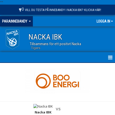
"
"
VILL DU TESTA PÅ INNEBANDY I NACKA IBK? KLICKA HÄR!
PARAINNEBANDY
LOGGA IN
NACKA IBK
Tillsammans för ett positivt Nacka
Tigers
HEM
NYHETER
KALENDER
MATCHER
vs
TRUPPEN
Nacka IBK