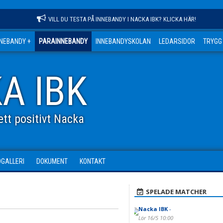
VILL DU TESTA PÅ INNEBANDY I NACKA IBK? KLICKA HÄR!
NNEBANDY +
PARAINNEBANDY
INNEBANDYSKOLAN
LEDARSIDOR
TRYGG
A IBK
tt positivt Nacka
DGALLERI
DOKUMENT
KONTAKT
SPELADE MATCHER
Nacka IBK
-
Lör 16/5 10:00