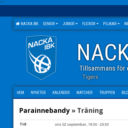
"
"
NACKA IBK
SENIOR
JUNIOR
FLICKOR
POJKAR
I
NACK
Tillsammans för e
Tigers
HEM
NYHETER
KALENDER
MATCHER
TRUPPEN
BIL
Parainnebandy
» Träning
Tid:
ons 02 september, 19:30 - 20:30