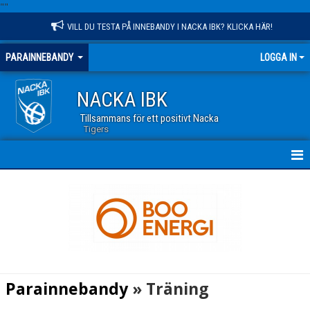
"
"
VILL DU TESTA PÅ INNEBANDY I NACKA IBK? KLICKA HÄR!
PARAINNEBANDY
LOGGA IN
NACKA IBK
Tillsammans för ett positivt Nacka
Tigers
HEM
NYHETER
KALENDER
MATCHER
Parainnebandy
» Träning
TRUPPEN