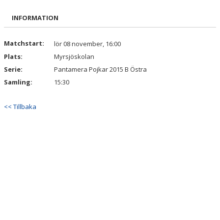
BILDGALLERI
INFORMATION
DOKUMENT
Matchstart:
lör 08 november, 16:00
Plats:
Myrsjöskolan
KONTAKT
Serie:
Pantamera Pojkar 2015 B Östra
Samling:
15:30
<< Tillbaka