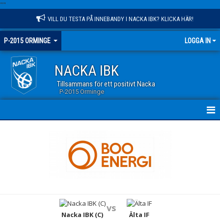
"
"
VILL DU TESTA PÅ INNEBANDY I NACKA IBK? KLICKA HÄR!
P-2015 ORMINGE
LOGGA IN
NACKA IBK
Tillsammans för ett positivt Nacka
P-2015 Orminge
HEM
NYHETER
KALENDER
MATCHER
vs
TRUPPEN
Nacka IBK (C)
Älta IF