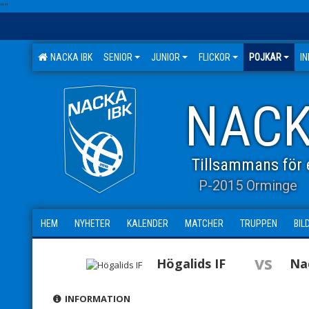
"
"
NACKA IBK
SENIOR
JUNIOR
FLICKOR
POJKAR
I
NACK
Tillsammans för e
P-2015 Orminge
HEM
NYHETER
KALENDER
MATCHER
TRUPPEN
BIL
vs
Högalids IF
Na
INFORMATION