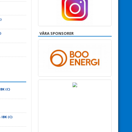
)
VÅRA SPONSORER
)
BK (C)
IBK (C)