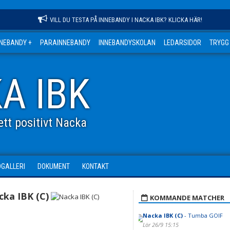
VILL DU TESTA PÅ INNEBANDY I NACKA IBK? KLICKA HÄR!
NNEBANDY +
PARAINNEBANDY
INNEBANDYSKOLAN
LEDARSIDOR
TRYGG
A IBK
tt positivt Nacka
DGALLERI
DOKUMENT
KONTAKT
cka IBK (C)
KOMMANDE MATCHER
Nacka IBK (C)
- Tumba GOIF
Lör 26/9 15:15