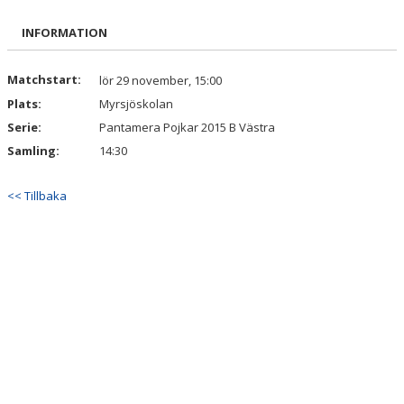
BILDGALLERI
INFORMATION
DOKUMENT
Matchstart:
lör 29 november, 15:00
Plats:
Myrsjöskolan
KONTAKT
Serie:
Pantamera Pojkar 2015 B Västra
Samling:
14:30
<< Tillbaka