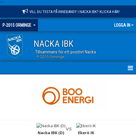
"
"
VILL DU TESTA PÅ INNEBANDY I NACKA IBK? KLICKA HÄR!
P-2015 ORMINGE
LOGGA IN
NACKA IBK
Tillsammans för ett positivt Nacka
P-2015 Orminge
HEM
NYHETER
KALENDER
MATCHER
vs
TRUPPEN
Nacka IBK (D)
Ekerö IK