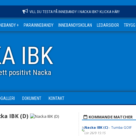
VILL DU TESTA PÅ INNEBANDY I NACKA IBK? KLICKA HÄR!
NNEBANDY +
PARAINNEBANDY
INNEBANDYSKOLAN
LEDARSIDOR
TRYGG
A IBK
tt positivt Nacka
DGALLERI
DOKUMENT
KONTAKT
ka IBK (D)
KOMMANDE MATCHER
Nacka IBK (C)
- Tumba GOIF
Lör 26/9 15:15