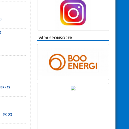
)
)
VÅRA SPONSORER
BK (C)
IBK (C)