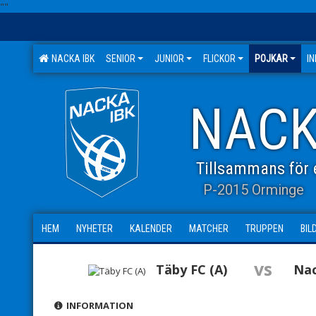
"
"
NACKA IBK
SENIOR
JUNIOR
FLICKOR
POJKAR
I
NACK
Tillsammans för e
P-2015 Orminge
HEM
NYHETER
KALENDER
MATCHER
TRUPPEN
BIL
vs
Täby FC (A)
Nac
INFORMATION