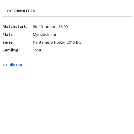
BILDGALLERI
INFORMATION
DOKUMENT
Matchstart:
lör 10 januari, 16:00
Plats:
Myrsjöskolan
KONTAKT
Serie:
Pantamera Pojkar 2015 B 5
Samling:
15:30
<< Tillbaka