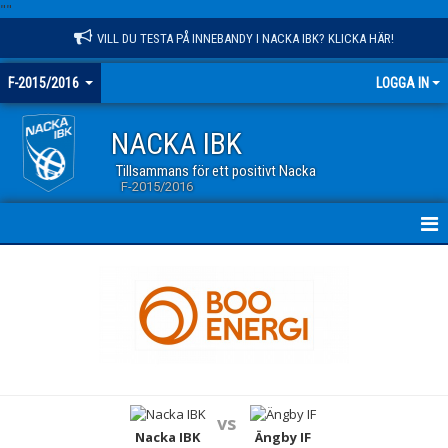
"
"
VILL DU TESTA PÅ INNEBANDY I NACKA IBK? KLICKA HÄR!
F-2015/2016
LOGGA IN
NACKA IBK
Tillsammans för ett positivt Nacka
F-2015/2016
HEM
NYHETER
KALENDER
MATCHER
vs
TRUPPEN
Nacka IBK
Ängby IF