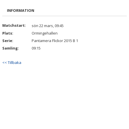
BILDGALLERI
INFORMATION
DOKUMENT
Matchstart:
sön 22 mars, 09:45
Plats:
Ormingehallen
KONTAKT
Serie:
Pantamera Flickor 2015 B 1
Samling:
09:15
<< Tillbaka