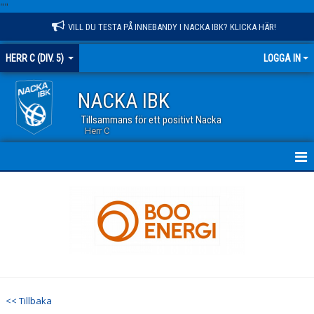
"
"
VILL DU TESTA PÅ INNEBANDY I NACKA IBK? KLICKA HÄR!
HERR C (DIV. 5)
LOGGA IN
NACKA IBK
Tillsammans för ett positivt Nacka
Herr C
HEM
NYHETER
KALENDER
MATCHER
<< Tillbaka
TRUPPEN