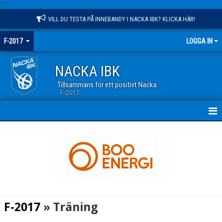
"
"
VILL DU TESTA PÅ INNEBANDY I NACKA IBK? KLICKA HÄR!
F-2017
LOGGA IN
NACKA IBK
Tillsammans för ett positivt Nacka
F-2017
HEM
NYHETER
KALENDER
MATCHER
F-2017
» Träning
TRUPPEN