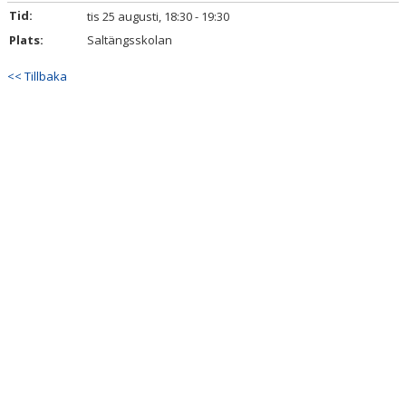
Tid:
tis 25 augusti, 18:30 - 19:30
BILDGALLERI
Plats:
Saltängsskolan
DOKUMENT
<< Tillbaka
KONTAKT