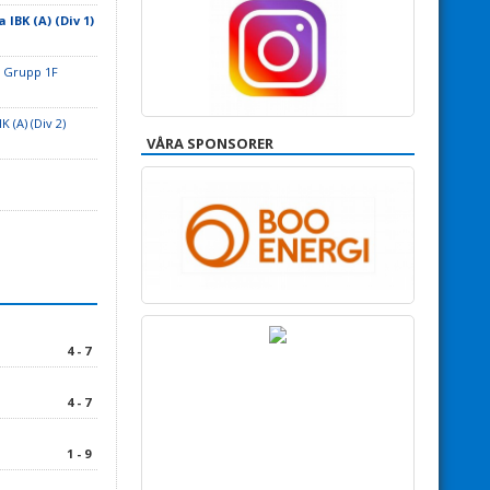
 IBK (A) (Div 1)
e Grupp 1F
K (A) (Div 2)
VÅRA SPONSORER
4 - 7
4 - 7
1 - 9