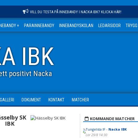
VILL DU TESTA PÅ INNEBANDY I NACKA IBK? KLICKA HÄR!
NNEBANDY +
PARAINNEBANDY
INNEBANDYSKOLAN
LEDARSIDOR
TRYGG
A IBK
tt positivt Nacka
DGALLERI
DOKUMENT
KONTAKT
MATCHER
sselby SK
KOMMANDE MATCHER
IBK
Tungelsta IF -
Nacka IBK
Lör 29/8 14:30