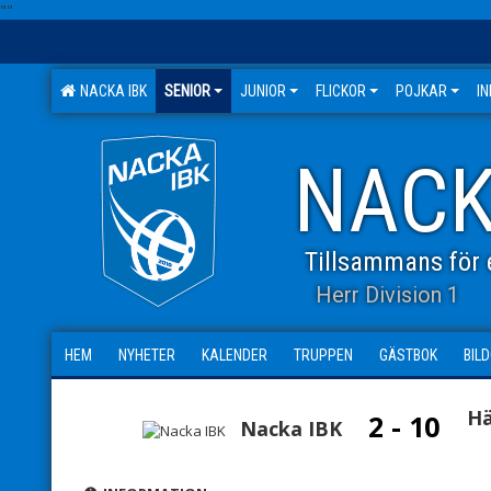
"
"
NACKA IBK
SENIOR
JUNIOR
FLICKOR
POJKAR
I
NACK
Tillsammans för e
Herr Division 1
HEM
NYHETER
KALENDER
TRUPPEN
GÄSTBOK
BIL
Hä
2 - 10
Nacka IBK