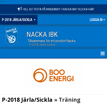
"
"
VILL DU TESTA PÅ INNEBANDY I NACKA IBK? KLICKA HÄR!
P-2018 JÄRLA/SICKLA
LOGGA IN
NACKA IBK
Tillsammans för ett positivt Nacka
P-2018 Järla/Sickla
HEM
NYHETER
KALENDER
MATCHER
P-2018 Järla/Sickla
» Träning
TRUPPEN