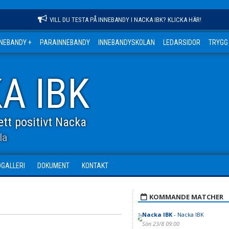
VILL DU TESTA PÅ INNEBANDY I NACKA IBK? KLICKA HÄR!
NNEBANDY +
PARAINNEBANDY
INNEBANDYSKOLAN
LEDARSIDOR
TRYGG
A IBK
tt positivt Nacka
la
DGALLERI
DOKUMENT
KONTAKT
KOMMANDE MATCHER
Nacka IBK
- Nacka IBK
Sön 23/8 09:00