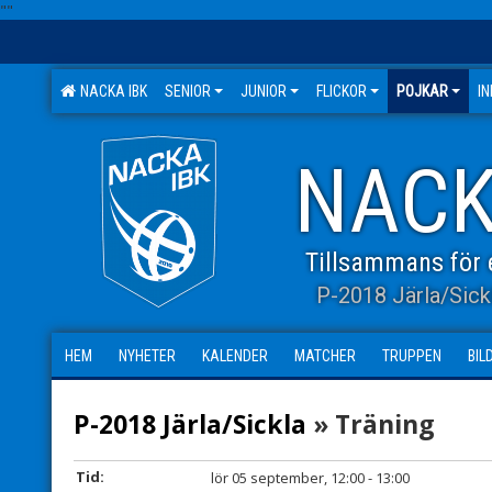
"
"
NACKA IBK
SENIOR
JUNIOR
FLICKOR
POJKAR
I
NACK
Tillsammans för e
P-2018 Järla/Sick
HEM
NYHETER
KALENDER
MATCHER
TRUPPEN
BIL
P-2018 Järla/Sickla
» Träning
Tid:
lör 05 september, 12:00 - 13:00