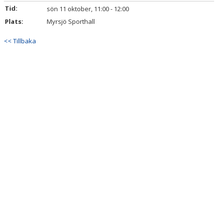
Tid:
sön 11 oktober, 11:00 - 12:00
BILDGALLERI
Plats:
Myrsjö Sporthall
DOKUMENT
<< Tillbaka
KONTAKT