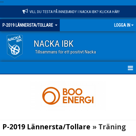
"
"
VILL DU TESTA PÅ INNEBANDY I NACKA IBK? KLICKA HÄR!
P-2019 LÄNNERSTA/TOLLARE
LOGGA IN
NACKA IBK
Tillsammans för ett positivt Nacka
HEM
NYHETER
KALENDER
MATCHER
P-2019 Lännersta/Tollare
» Träning
TRUPPEN