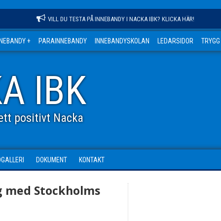
VILL DU TESTA PÅ INNEBANDY I NACKA IBK? KLICKA HÄR!
NNEBANDY +
PARAINNEBANDY
INNEBANDYSKOLAN
LEDARSIDOR
TRYGG
A IBK
tt positivt Nacka
DGALLERI
DOKUMENT
KONTAKT
g med Stockholms