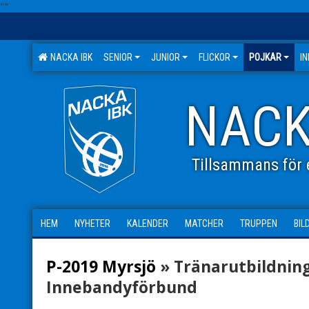
"
"
NACKA IBK
SENIOR
JUNIOR
FLICKOR
POJKAR
I
NACK
Tillsammans för e
HEM
NYHETER
KALENDER
MATCHER
TRUPPEN
BIL
P-2019 Myrsjö
» Tränarutbildnin
Innebandyförbund