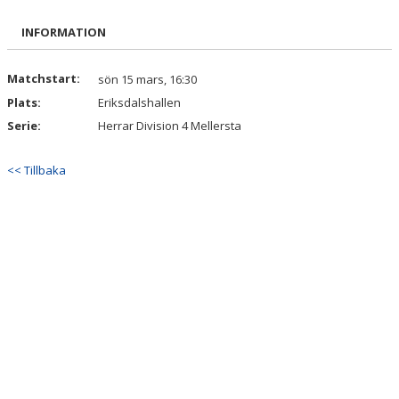
BILDGALLERI
INFORMATION
DOKUMENT
Matchstart:
sön 15 mars, 16:30
Plats:
Eriksdalshallen
KONTAKT
Serie:
Herrar Division 4 Mellersta
<< Tillbaka