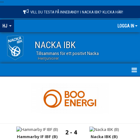
"
"
VILL DU TESTA PÅ INNEBANDY I NACKA IBK? KLICKA HÄR!
HJ
LOGGA IN
NACKA IBK
Tillsammans för ett positivt Nacka
Herrjuniorer
HEM
NYHETER
KALENDER
MATCHER
2 - 4
TRUPPEN
Hammarby IF IBF (B)
Nacka IBK (B)