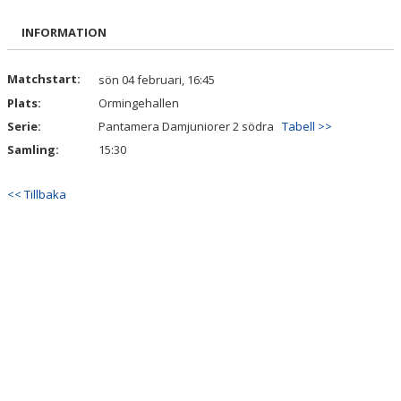
BILDGALLERI
INFORMATION
DOKUMENT
Matchstart:
sön 04 februari, 16:45
Plats:
Ormingehallen
KONTAKT
Serie:
Pantamera Damjuniorer 2 södra
Tabell >>
Samling:
15:30
<< Tillbaka