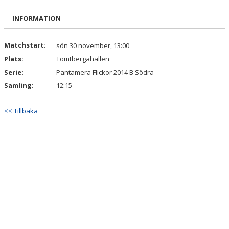
BILDGALLERI
INFORMATION
DOKUMENT
Matchstart:
sön 30 november, 13:00
Plats:
Tomtbergahallen
KONTAKT
Serie:
Pantamera Flickor 2014 B Södra
Samling:
12:15
<< Tillbaka