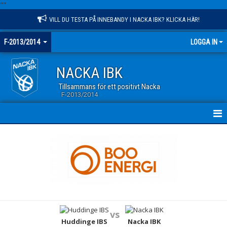
"
"
VILL DU TESTA PÅ INNEBANDY I NACKA IBK? KLICKA HÄR!
F-2013/2014
LOGGA IN
NACKA IBK
Tillsammans för ett positivt Nacka
F-2013/2014
HEM
NYHETER
KALENDER
MATCHER
vs
TRUPPEN
Huddinge IBS
Nacka IBK