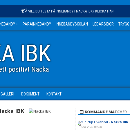
VILL DU TESTA PÅ INNEBANDY I NACKA IBK? KLICKA HÄR!
NNEBANDY +
PARAINNEBANDY
INNEBANDYSKOLAN
LEDARSIDOR
TRYGG
A IBK
tt positivt Nacka
DGALLERI
DOKUMENT
KONTAKT
Nacka IBK
KOMMANDE MATCHER
Minicup i Sköndal -
Nacka IBK
Sön 23/8 09:00