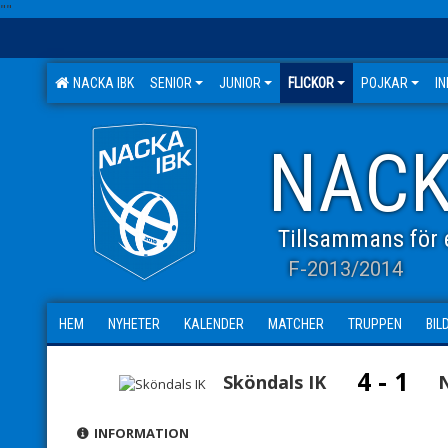
"
"
NACKA IBK
SENIOR
JUNIOR
FLICKOR
POJKAR
I
NACK
Tillsammans för e
F-2013/2014
HEM
NYHETER
KALENDER
MATCHER
TRUPPEN
BIL
4 - 1
Sköndals IK
INFORMATION