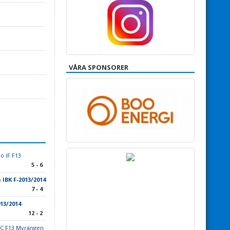
VÅRA SPONSORER
ö IF F13
5 - 6
IBK F-2013/2014
7 - 4
13/2014
12 - 2
FC F13 Myrängen