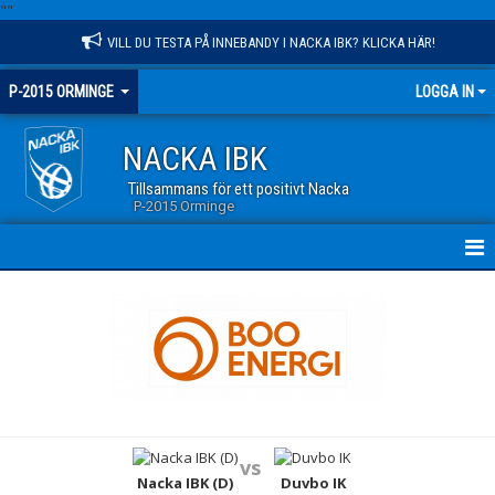
"
"
VILL DU TESTA PÅ INNEBANDY I NACKA IBK? KLICKA HÄR!
P-2015 ORMINGE
LOGGA IN
NACKA IBK
Tillsammans för ett positivt Nacka
P-2015 Orminge
HEM
NYHETER
KALENDER
MATCHER
vs
TRUPPEN
Nacka IBK (D)
Duvbo IK