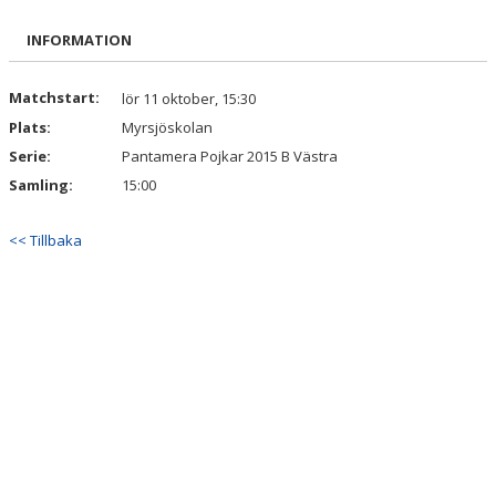
BILDGALLERI
INFORMATION
DOKUMENT
Matchstart:
lör 11 oktober, 15:30
Plats:
Myrsjöskolan
KONTAKT
Serie:
Pantamera Pojkar 2015 B Västra
Samling:
15:00
<< Tillbaka