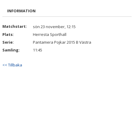
BILDGALLERI
INFORMATION
DOKUMENT
Matchstart:
sön 23 november, 12:15
Plats:
Herresta Sporthall
KONTAKT
Serie:
Pantamera Pojkar 2015 B Västra
Samling:
11:45
<< Tillbaka