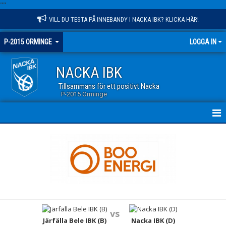
"
"
VILL DU TESTA PÅ INNEBANDY I NACKA IBK? KLICKA HÄR!
P-2015 ORMINGE
LOGGA IN
NACKA IBK
Tillsammans för ett positivt Nacka
P-2015 Orminge
HEM
NYHETER
KALENDER
MATCHER
vs
TRUPPEN
Järfälla Bele IBK (B)
Nacka IBK (D)