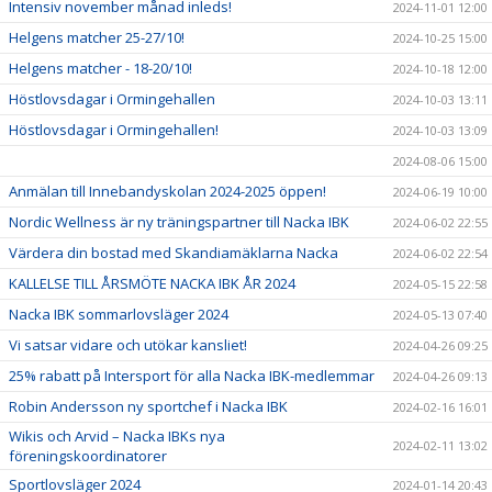
Intensiv november månad inleds!
2024-11-01 12:00
Helgens matcher 25-27/10!
2024-10-25 15:00
Helgens matcher - 18-20/10!
2024-10-18 12:00
Höstlovsdagar i Ormingehallen
2024-10-03 13:11
Höstlovsdagar i Ormingehallen!
2024-10-03 13:09
2024-08-06 15:00
Anmälan till Innebandyskolan 2024-2025 öppen!
2024-06-19 10:00
Nordic Wellness är ny träningspartner till Nacka IBK
2024-06-02 22:55
Värdera din bostad med Skandiamäklarna Nacka
2024-06-02 22:54
KALLELSE TILL ÅRSMÖTE NACKA IBK ÅR 2024
2024-05-15 22:58
Nacka IBK sommarlovsläger 2024
2024-05-13 07:40
Vi satsar vidare och utökar kansliet!
2024-04-26 09:25
25% rabatt på Intersport för alla Nacka IBK-medlemmar
2024-04-26 09:13
Robin Andersson ny sportchef i Nacka IBK
2024-02-16 16:01
Wikis och Arvid – Nacka IBKs nya
2024-02-11 13:02
föreningskoordinatorer
Sportlovsläger 2024
2024-01-14 20:43