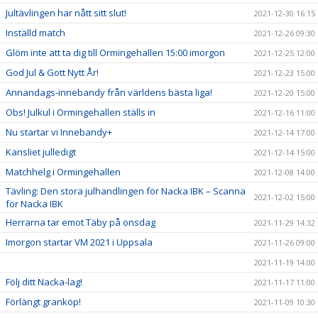
Jultävlingen har nått sitt slut!
2021-12-30 16:15
Inställd match
2021-12-26 09:30
Glöm inte att ta dig till Ormingehallen 15:00 imorgon
2021-12-25 12:00
God Jul & Gott Nytt År!
2021-12-23 15:00
Annandags-innebandy från världens bästa liga!
2021-12-20 15:00
Obs! Julkul i Ormingehallen ställs in
2021-12-16 11:00
Nu startar vi Innebandy+
2021-12-14 17:00
Kansliet julledigt
2021-12-14 15:00
Matchhelg i Ormingehallen
2021-12-08 14:00
Tävling: Den stora julhandlingen för Nacka IBK – Scanna
2021-12-02 15:00
för Nacka IBK
Herrarna tar emot Täby på onsdag
2021-11-29 14:32
Imorgon startar VM 2021 i Uppsala
2021-11-26 09:00
2021-11-19 14:00
Följ ditt Nacka-lag!
2021-11-17 11:00
Förlängt granköp!
2021-11-09 10:30