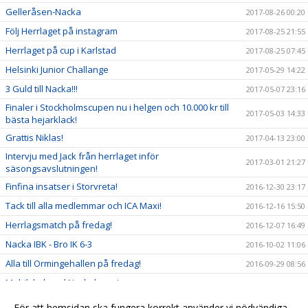
Gelleråsen-Nacka
2017-08-26 00:20
Följ Herrlaget på instagram
2017-08-25 21:55
Herrlaget på cup i Karlstad
2017-08-25 07:45
Helsinki Junior Challange
2017-05-29 14:22
3 Guld till Nacka!!!
2017-05-07 23:16
Finaler i Stockholmscupen nu i helgen och 10.000 kr till
2017-05-03 14:33
bästa hejarklack!
Grattis Niklas!
2017-04-13 23:00
Intervju med Jack från herrlaget inför
2017-03-01 21:27
säsongsavslutningen!
Finfina insatser i Storvreta!
2016-12-30 23:17
Tack till alla medlemmar och ICA Maxi!
2016-12-16 15:50
Herrlagsmatch på fredag!
2016-12-07 16:49
Nacka IBK - Bro IK 6-3
2016-10-02 11:06
Alla till Ormingehallen på fredag!
2016-09-29 08:56
Mobilskal med Nackalogga!
2016-09-21 20:50
Se dam och herrlaget och bidra till framtiden!
2016-09-20 13:38
För att hemsidan ska fungera korrekt använder vi nödvändiga