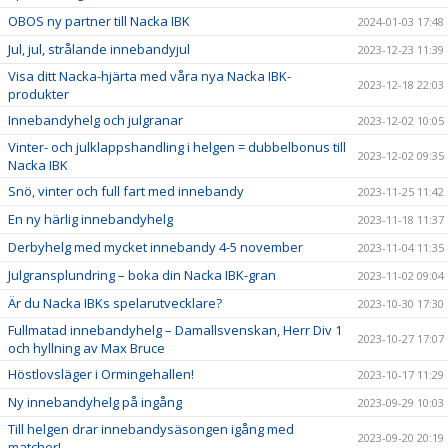
OBOS ny partner till Nacka IBK
2024-01-03 17:48
Jul, jul, strålande innebandyjul
2023-12-23 11:39
Visa ditt Nacka-hjärta med våra nya Nacka IBK-
2023-12-18 22:03
produkter
Innebandyhelg och julgranar
2023-12-02 10:05
Vinter- och julklappshandling i helgen = dubbelbonus till
2023-12-02 09:35
Nacka IBK
Snö, vinter och full fart med innebandy
2023-11-25 11:42
En ny härlig innebandyhelg
2023-11-18 11:37
Derbyhelg med mycket innebandy 4-5 november
2023-11-04 11:35
Julgransplundring – boka din Nacka IBK-gran
2023-11-02 09:04
Är du Nacka IBKs spelarutvecklare?
2023-10-30 17:30
Fullmatad innebandyhelg – Damallsvenskan, Herr Div 1
2023-10-27 17:07
och hyllning av Max Bruce
Höstlovsläger i Ormingehallen!
2023-10-17 11:29
Ny innebandyhelg på ingång
2023-09-29 10:03
Till helgen drar innebandysäsongen igång med
2023-09-20 20:19
matcher!