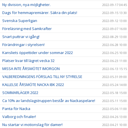
Ny division, nya möjligheter.
2022-09-17 04:45
Dags för hemmapremiärer. Säkra din plats!
2022-09-15 13:30
Svenska Superligan
2022-09-12 13:00
Föreläsning med Samkrafter
2022-09-07 16:00
Snart puttrar vi igång!
2022-08-29 13:00
Förändringar i styrelsen!
2022-06-28 10:00
Kansliets öppettider under sommar 2022
2022-06-25 10:00
Platser kvar till lägret vecka 32
2022-06-23 11:00
MISSA INTE ÅRSMÖTET IMORGON
2022-06-13 15:15
VALBEREDNINGENS FÖRSLAG TILL NY STYRELSE
2022-05-31 09:00
KALLELSE ÅRSMÖTE NACKA IBK 2022
2022-05-24 14:00
SOMMARLÄGER 2022
2022-05-18 15:00
Ca 10% av landslagstruppen består av Nackaspelare!
2022-05-11 15:00
Panta för Nacka
2022-05-06 11:00
Valborg och finaler!
2022-04-26 13:00
Nu startar vi motionslag för damer!
2022-04-21 10:00