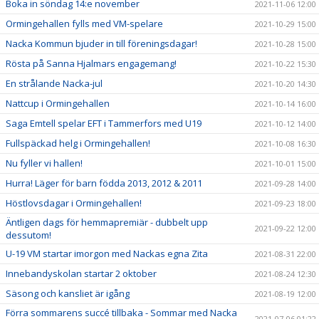
Boka in söndag 14:e november
2021-11-06 12:00
Ormingehallen fylls med VM-spelare
2021-10-29 15:00
Nacka Kommun bjuder in till föreningsdagar!
2021-10-28 15:00
Rösta på Sanna Hjalmars engagemang!
2021-10-22 15:30
En strålande Nacka-jul
2021-10-20 14:30
Nattcup i Ormingehallen
2021-10-14 16:00
Saga Emtell spelar EFT i Tammerfors med U19
2021-10-12 14:00
Fullspäckad helg i Ormingehallen!
2021-10-08 16:30
Nu fyller vi hallen!
2021-10-01 15:00
Hurra! Läger för barn födda 2013, 2012 & 2011
2021-09-28 14:00
Höstlovsdagar i Ormingehallen!
2021-09-23 18:00
Äntligen dags för hemmapremiär - dubbelt upp
2021-09-22 12:00
dessutom!
U-19 VM startar imorgon med Nackas egna Zita
2021-08-31 22:00
Innebandyskolan startar 2 oktober
2021-08-24 12:30
Säsong och kansliet är igång
2021-08-19 12:00
Förra sommarens succé tillbaka - Sommar med Nacka
2021-07-06 01:22