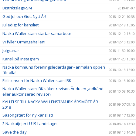
Distriktslags-SM
2019-01-07
God Jul och Gott Nytt År!
2018-12-21 10:38
Julledigt för kansliet!
2018-12-18 15:05
Nacka Wallenstam startar samarbete
2018-12-10 15:10
Vi fyller Ormingehallen!
2018-12-10 13:00
Julgranar
2018-11-30 10:00
Kansli på Instagram
2018-11-23 15:00
Nacka kommuns föreningsledardagar - anmälan öppen
2018-10-18 15:00
för alla!
Elitlicensen för Nacka Wallenstam IBK
2018-10-18 10:00
Nacka Wallenstam IBK söker revisor. Är du en godkänd
2018-10-08 10:30
eller auktoriserad revisor?
KALLELSE TILL NACKA WALLENSTAM IBK ÅRSMÖTE ÅR
2018-09-07 09:15
2018
Säsongstart för ny kanslist!
2018-08-17 13:00
3 Nackatjejer i U19-Landslaget
2018-08-14 13:30
Save the day!
2018-08-13 14:34