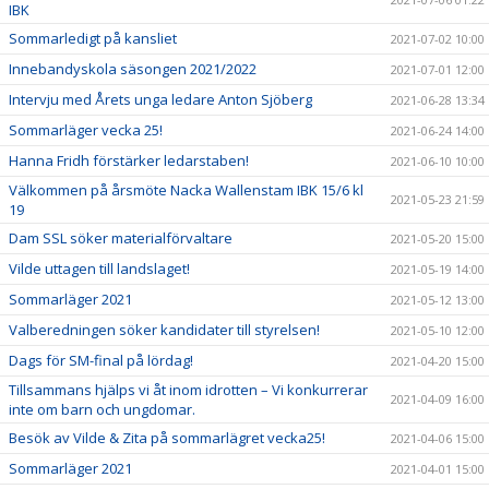
IBK
Sommarledigt på kansliet
2021-07-02 10:00
Innebandyskola säsongen 2021/2022
2021-07-01 12:00
Intervju med Årets unga ledare Anton Sjöberg
2021-06-28 13:34
Sommarläger vecka 25!
2021-06-24 14:00
Hanna Fridh förstärker ledarstaben!
2021-06-10 10:00
Välkommen på årsmöte Nacka Wallenstam IBK 15/6 kl
2021-05-23 21:59
19
Dam SSL söker materialförvaltare
2021-05-20 15:00
Vilde uttagen till landslaget!
2021-05-19 14:00
Sommarläger 2021
2021-05-12 13:00
Valberedningen söker kandidater till styrelsen!
2021-05-10 12:00
Dags för SM-final på lördag!
2021-04-20 15:00
Tillsammans hjälps vi åt inom idrotten – Vi konkurrerar
2021-04-09 16:00
inte om barn och ungdomar.
Besök av Vilde & Zita på sommarlägret vecka25!
2021-04-06 15:00
Sommarläger 2021
2021-04-01 15:00