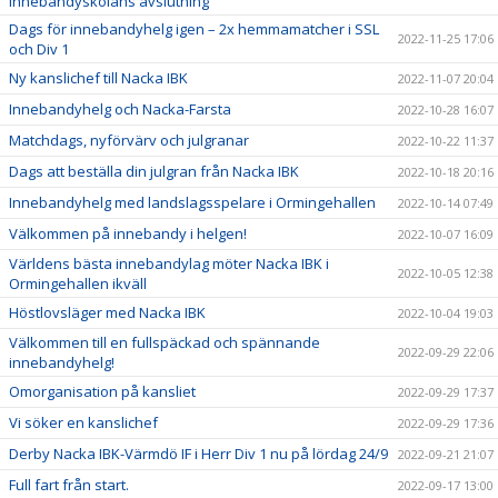
Innebandyskolans avslutning
Dags för innebandyhelg igen – 2x hemmamatcher i SSL
2022-11-25 17:06
och Div 1
Ny kanslichef till Nacka IBK
2022-11-07 20:04
Innebandyhelg och Nacka-Farsta
2022-10-28 16:07
Matchdags, nyförvärv och julgranar
2022-10-22 11:37
Dags att beställa din julgran från Nacka IBK
2022-10-18 20:16
Innebandyhelg med landslagsspelare i Ormingehallen
2022-10-14 07:49
Välkommen på innebandy i helgen!
2022-10-07 16:09
Världens bästa innebandylag möter Nacka IBK i
2022-10-05 12:38
Ormingehallen ikväll
Höstlovsläger med Nacka IBK
2022-10-04 19:03
Välkommen till en fullspäckad och spännande
2022-09-29 22:06
innebandyhelg!
Omorganisation på kansliet
2022-09-29 17:37
Vi söker en kanslichef
2022-09-29 17:36
Derby Nacka IBK-Värmdö IF i Herr Div 1 nu på lördag 24/9
2022-09-21 21:07
Full fart från start.
2022-09-17 13:00