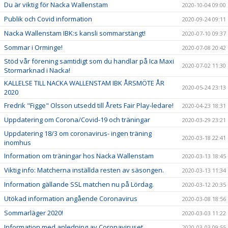
Du är viktig för Nacka Wallenstam
2020-10-04 09:00
Publik och Covid information
2020-09-24 09:11
Nacka Wallenstam IBK:s kansli sommarstängt!
2020-07-10 09:37
Sommar i Orminge!
2020-07-08 20:42
Stöd vår förening samtidigt som du handlar på Ica Maxi
2020-07-02 11:30
Stormarknad i Nacka!
KALLELSE TILL NACKA WALLENSTAM IBK ÅRSMÖTE ÅR
2020-05-24 23:13
2020
Fredrik "Figge" Olsson utsedd till Årets Fair Play-ledare!
2020-04-23 18:31
Uppdatering om Corona/Covid-19 och träningar
2020-03-29 23:21
Uppdatering 18/3 om coronavirus- ingen träning
2020-03-18 22:41
inomhus
Information om träningar hos Nacka Wallenstam
2020-03-13 18:45
Viktig info: Matcherna inställda resten av säsongen.
2020-03-13 11:34
Information gällande SSL matchen nu på Lördag.
2020-03-12 20:35
Utökad information angående Coronavirus
2020-03-08 18:56
Sommarläger 2020!
2020-03-03 11:22
Information med anledning av Coronaviruset.
2020-03-03 09:55