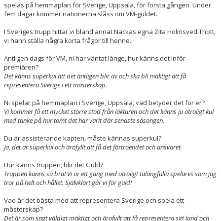
spelas på hemmaplan för Sverige, Uppsala, för första gången. Under
fem dagar kommer nationerna slåss om VM-guldet.
I Sveriges trupp hittar vi bland annat Nackas egna Zita Holmsved Thott,
vi hann ställa några korta frågor till henne.
Äntligen dags för VM, ni har väntat länge, hur känns det inför
premiären?
Det känns superkul att det äntligen blir av och ska bli mäktigt att få
representera Sverige i ett mästerskap.
Ni spelar på hemmaplan i Sverige, Uppsala, vad betyder det för er?
Vi kommer få ett mycket större stöd från läktaren och det känns ju otroligt kul
med tanke på hur tomt det har varit där senaste säsongen.
Du är assisterande kapten, måste kännas superkul?
Ja, det är superkul och ärofyllt att få det förtroendet och ansvaret.
Hur känns truppen, blir det Guld?
Truppen känns så bra! Vi ör ett gäng med otroligt talangfulla spelares som jag
tror på helt och hållet. Självklart går vi för guld!
Vad är det bästa med att representera Sverige och spela ett
mästerskap?
Det är som sagt väldigt mäktigt och ärofyllt att få representera sitt land och