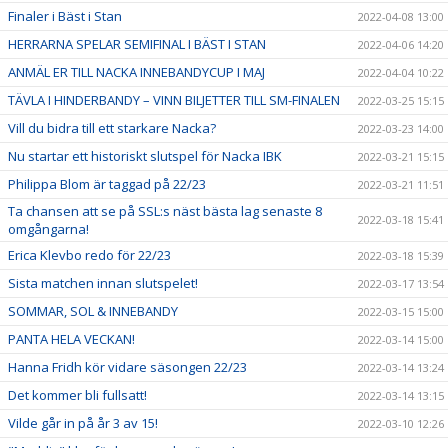
Finaler i Bäst i Stan
2022-04-08 13:00
HERRARNA SPELAR SEMIFINAL I BÄST I STAN
2022-04-06 14:20
ANMÄL ER TILL NACKA INNEBANDYCUP I MAJ
2022-04-04 10:22
TÄVLA I HINDERBANDY – VINN BILJETTER TILL SM-FINALEN
2022-03-25 15:15
Vill du bidra till ett starkare Nacka?
2022-03-23 14:00
Nu startar ett historiskt slutspel för Nacka IBK
2022-03-21 15:15
Philippa Blom är taggad på 22/23
2022-03-21 11:51
Ta chansen att se på SSL:s näst bästa lag senaste 8
2022-03-18 15:41
omgångarna!
Erica Klevbo redo för 22/23
2022-03-18 15:39
Sista matchen innan slutspelet!
2022-03-17 13:54
SOMMAR, SOL & INNEBANDY
2022-03-15 15:00
PANTA HELA VECKAN!
2022-03-14 15:00
Hanna Fridh kör vidare säsongen 22/23
2022-03-14 13:24
Det kommer bli fullsatt!
2022-03-14 13:15
Vilde går in på år 3 av 15!
2022-03-10 12:26