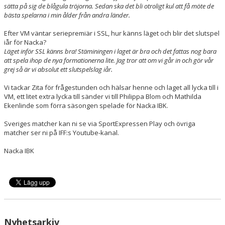
sätta på sig de blågula tröjorna. Sedan ska det bli otroligt kul att få möte de
bästa spelarna i min ålder från andra länder.
Efter VM väntar seriepremiär i SSL, hur känns läget och blir det slutspel
iår för Nacka?
Läget inför SSL känns bra! Stäminingen i laget är bra och det fattas nog bara
att spela ihop de nya formationerna lite. Jag tror att om vi går in och gör vår
grej så är vi absolut ett slutspelslag iår.
Vi tackar Zita för frågestunden och hälsar henne och laget all lycka till i
VM, ett litet extra lycka till sänder vi till Philippa Blom och Mathilda
Ekenlinde som förra säsongen spelade för Nacka IBK.
Sveriges matcher kan ni se via SportExpressen Play och övriga
matcher ser ni på IFF:s Youtube-kanal.
Nacka IBK
Nyhetsarkiv