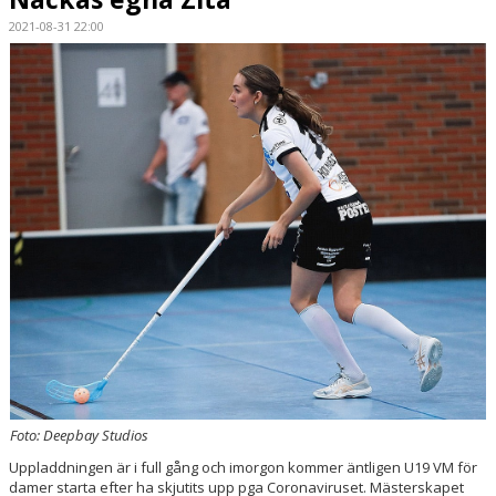
2021-08-31 22:00
SPORTHALLAR
MATCHER
CAFETERIAN
DOKUMENT
NACKA X
KLUBBSHOPEN
INNEBANDY PLAY
NACKAPOKALEN
DOMARE & MATCHLEDARE
Foto: Deepbay Studios
Uppladdningen är i full gång och imorgon kommer äntligen U19 VM för
damer starta efter ha skjutits upp pga Coronaviruset. Mästerskapet