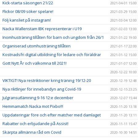
Kick-starta säsongen 21/22
2021-04-01 15:00
Flickor 08/09 söker spelare!
2021-03-29 15:00
Följ kansliet på instagram!
2021-03-04 12:00
Nacka Wallenstam IBK representerar i U19
2021-02-03 13:00
Inomhusträning tillåten för barn och ungdom från 26/1
2021-01-22 19:00
Organiserad utomhusträning tillåten
2021-01-17 22:00
Kostnadsfri digital utbildning för ledare och föräldrar
2021-01-12 15:00
Gott Nytt År och välkomna till 2021!
2021-01-07 12:00
2020-12-22 10:00
VIKTIGT! Nya restriktioner kring träning 19/12-20
2020-12-19 12:48
Nya riktlinjer för innebandyn ang Covid-19
2020-12-15 23:25
Julgransutlämning 9-16 12:e december
2020-12-07 15:44
Hemmamatch Nacka mot Pixbo!!!
2020-11-20 13:18
Uppdateringar före och efter matcher med damlaget
2020-11-20 13:11
Rabatter och erbjudande på Assist!
2020-11-11 15:47
Skärpta allmänna råd om Covid
2020-10-30 14:51