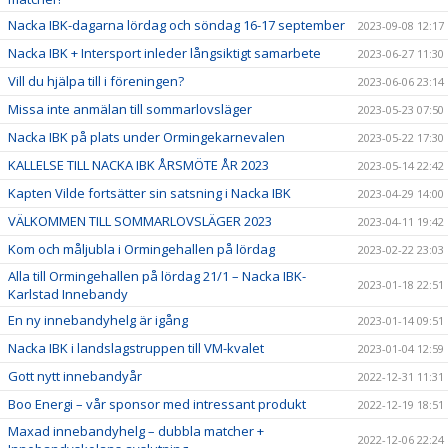
Nacka IBK-dagarna lördag och söndag 16-17 september
2023-09-08 12:17
Nacka IBK + Intersport inleder långsiktigt samarbete
2023-06-27 11:30
Vill du hjälpa till i föreningen?
2023-06-06 23:14
Missa inte anmälan till sommarlovsläger
2023-05-23 07:50
Nacka IBK på plats under Ormingekarnevalen
2023-05-22 17:30
KALLELSE TILL NACKA IBK ÅRSMÖTE ÅR 2023
2023-05-14 22:42
Kapten Vilde fortsätter sin satsning i Nacka IBK
2023-04-29 14:00
VÄLKOMMEN TILL SOMMARLOVSLÄGER 2023
2023-04-11 19:42
Kom och måljubla i Ormingehallen på lördag
2023-02-22 23:03
Alla till Ormingehallen på lördag 21/1 – Nacka IBK-
2023-01-18 22:51
Karlstad Innebandy
En ny innebandyhelg är igång
2023-01-14 09:51
Nacka IBK i landslagstruppen till VM-kvalet
2023-01-04 12:59
Gott nytt innebandyår
2022-12-31 11:31
Boo Energi – vår sponsor med intressant produkt
2022-12-19 18:51
Maxad innebandyhelg – dubbla matcher +
2022-12-06 22:24