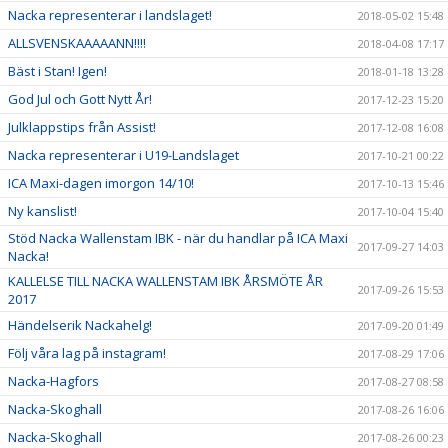
Nacka representerar i landslaget!
2018-05-02 15:48
ALLSVENSKAAAAANN!!!!
2018-04-08 17:17
Bäst i Stan! Igen!
2018-01-18 13:28
God Jul och Gott Nytt År!
2017-12-23 15:20
Julklappstips från Assist!
2017-12-08 16:08
Nacka representerar i U19-Landslaget
2017-10-21 00:22
ICA Maxi-dagen imorgon 14/10!
2017-10-13 15:46
Ny kanslist!
2017-10-04 15:40
Stöd Nacka Wallenstam IBK - när du handlar på ICA Maxi
2017-09-27 14:03
Nacka!
KALLELSE TILL NACKA WALLENSTAM IBK ÅRSMÖTE ÅR
2017-09-26 15:53
2017
Händelserik Nackahelg!
2017-09-20 01:49
Följ våra lag på instagram!
2017-08-29 17:06
Nacka-Hagfors
2017-08-27 08:58
Nacka-Skoghall
2017-08-26 16:06
Nacka-Skoghall
2017-08-26 00:23