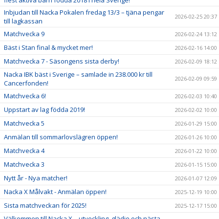
flest aktiva barn födda 2018 i hela Sverige!
Inbjudan till Nacka Pokalen fredag 13/3 – tjäna pengar
2026-02-25 20:37
till lagkassan
Matchvecka 9
2026-02-24 13:12
Bäst i Stan final & mycket mer!
2026-02-16 14:00
Matchvecka 7 - Säsongens sista derby!
2026-02-09 18:12
Nacka IBK bäst i Sverige – samlade in 238.000 kr till
2026-02-09 09:59
Cancerfonden!
Matchvecka 6!
2026-02-03 10:40
Uppstart av lag födda 2019!
2026-02-02 10:00
Matchvecka 5
2026-01-29 15:00
Anmälan till sommarlovslägren öppen!
2026-01-26 10:00
Matchvecka 4
2026-01-22 10:00
Matchvecka 3
2026-01-15 15:00
Nytt år - Nya matcher!
2026-01-07 12:09
Nacka X Målvakt - Anmälan öppen!
2025-12-19 10:00
Sista matchveckan för 2025!
2025-12-17 15:00
Välkommen till Nacka X – utveckling, glädje och nästa