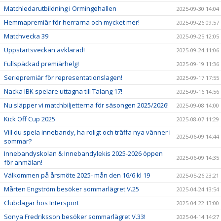
Matchledarutbildning i Ormingehallen
2025-09-30 14:04
Hemmapremiär för herrarna och mycket mer!
2025-09-26 09:57
Matchvecka 39
2025-09-25 12:05
Uppstartsveckan avklarad!
2025-09-24 11:06
Fullspäckad premiärhelg!
2025-09-19 11:36
Seriepremiär för representationslagen!
2025-09-17 17:55
Nacka IBK spelare uttagna till Talang 17!
2025-09-16 14:56
Nu släpper vi matchbiljetterna för säsongen 2025/2026!
2025-09-08 14:00
Kick Off Cup 2025
2025-08-07 11:29
Vill du spela innebandy, ha roligt och träffa nya vänner i
2025-06-09 14:44
sommar?
Innebandyskolan & Innebandylekis 2025-2026 öppen
2025-06-09 14:35
för anmälan!
Välkommen på årsmöte 2025- mån den 16/6 kl 19
2025-05-26 23:21
Mårten Engström besöker sommarlägret V.25
2025-04-24 13:54
Clubdagar hos Intersport
2025-04-22 13:00
Sonya Fredriksson besöker sommarlägret V.33!
2025-04-14 14:27