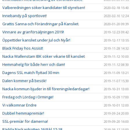
Valberedningen söker kandidater till styrelsen!
2020-02-18 15:40
Innebandy på sportlovet!
2020-02-10 12:24
Grattis Sanna och Förändringar på Kansliet.
2020-01-20 09:39
Vinnare av granförsäljningen 2019!
2019-12-23 09:42
Öppettider kansliet under Jul och Nyår!
2019-12-17 13:55
Black Friday hos Assist!
2019-11-28 14:32
Nacka Wallenstam IBK söker vikarie till kansliet
2019-11-12 10:00
Hemmahelg för både herr och dam!
2019-11-12 08:30
Dagens SSL match flyttad 30 min
2019-11-09 13:21
Dalen kommer på besök!
2019-11-07 15:30
Nacka kommun bjuder in till föreningsledardagar!
2019-10-31 13:00
Fredag och Lördag i Orminge!
2019-10-09 17:00
Vi välkomnar Endre
2019-10-01 12:00
Dubbel hemmapremiär!
2019-09-24 20:00
SSL-premiär för damerna!
2019-09-20 16:00
Rädda Nackaidrotten 16/9 kl 17-18
2019-09-12 15:00