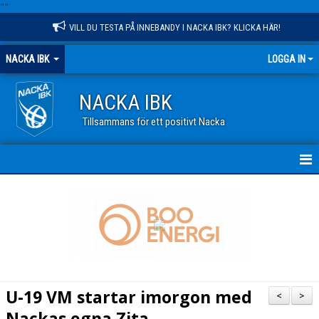
"
"
VILL DU TESTA PÅ INNEBANDY I NACKA IBK? KLICKA HÄR!
NACKA IBK
LOGGA IN
NACKA IBK
Tillsammans för ett positivt Nacka
HEM
NYHETER
KALENDER
VÅR VERKSAMHET
U-19 VM startar imorgon med
<
>
OM KLUBBEN
Nackas egna Zita