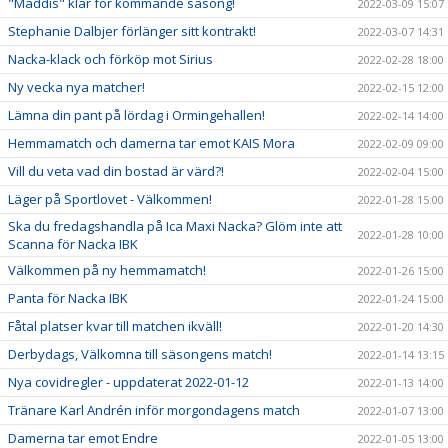
"Maddis" klar för kommande säsong!
2022-03-09 15:07
Stephanie Dalbjer förlänger sitt kontrakt!
2022-03-07 14:31
Nacka-klack och förköp mot Sirius
2022-02-28 18:00
Ny vecka nya matcher!
2022-02-15 12:00
Lämna din pant på lördag i Ormingehallen!
2022-02-14 14:00
Hemmamatch och damerna tar emot KAIS Mora
2022-02-09 09:00
Vill du veta vad din bostad är värd?!
2022-02-04 15:00
Läger på Sportlovet - Välkommen!
2022-01-28 15:00
Ska du fredagshandla på Ica Maxi Nacka? Glöm inte att
2022-01-28 10:00
Scanna för Nacka IBK
Välkommen på ny hemmamatch!
2022-01-26 15:00
Panta för Nacka IBK
2022-01-24 15:00
Fåtal platser kvar till matchen ikväll!
2022-01-20 14:30
Derbydags, Välkomna till säsongens match!
2022-01-14 13:15
Nya covidregler - uppdaterat 2022-01-12
2022-01-13 14:00
Tränare Karl Andrén inför morgondagens match
2022-01-07 13:00
Damerna tar emot Endre
2022-01-05 13:00