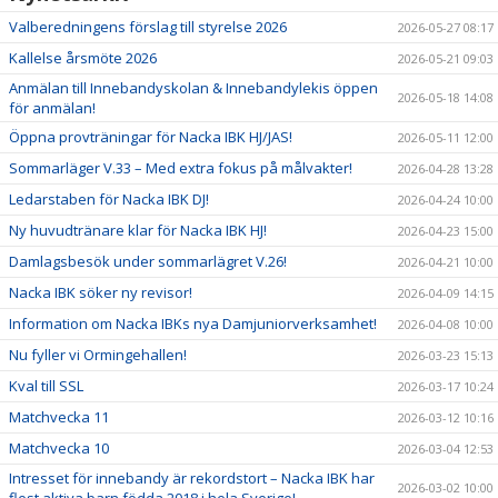
Valberedningens förslag till styrelse 2026
2026-05-27 08:17
Kallelse årsmöte 2026
2026-05-21 09:03
Anmälan till Innebandyskolan & Innebandylekis öppen
2026-05-18 14:08
för anmälan!
Öppna provträningar för Nacka IBK HJ/JAS!
2026-05-11 12:00
Sommarläger V.33 – Med extra fokus på målvakter!
2026-04-28 13:28
Ledarstaben för Nacka IBK DJ!
2026-04-24 10:00
Ny huvudtränare klar för Nacka IBK HJ!
2026-04-23 15:00
Damlagsbesök under sommarlägret V.26!
2026-04-21 10:00
Nacka IBK söker ny revisor!
2026-04-09 14:15
Information om Nacka IBKs nya Damjuniorverksamhet!
2026-04-08 10:00
Nu fyller vi Ormingehallen!
2026-03-23 15:13
Kval till SSL
2026-03-17 10:24
Matchvecka 11
2026-03-12 10:16
Matchvecka 10
2026-03-04 12:53
Intresset för innebandy är rekordstort – Nacka IBK har
2026-03-02 10:00