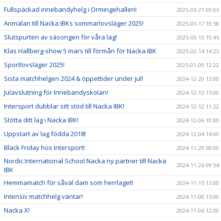
Fullspäckad innebandyhelg i Ormingehallen!
2025-03-21 09:03
Anmälan till Nacka IBKs sommarlovsläger 2025!
2025-03-17 10:58
Slutspurten av säsongen för våra lag!
2025-03-13 10:45
Klas Hallberg-show 5 mars till förmån för Nacka IBK
2025-02-14 14:23
Sportlovsläger 2025!
2025-01-09 12:22
Sista matchhelgen 2024 & öppettider under jul!
2024-12-20 15:00
Julavslutning för Innebandyskolan!
2024-12-13 15:00
Intersport dubblar sitt stöd till Nacka IBK!
2024-12-12 11:22
Stötta ditt lag i Nacka IBK!
2024-12-06 10:00
Uppstart av lag födda 2018!
2024-12-04 14:00
Black Friday hos Intersport!
2024-11-29 08:00
Nordic International School Nacka ny partner till Nacka
2024-11-26 09:34
IBK
Hemmamatch för såväl dam som herrlaget!
2024-11-15 15:00
Intensiv matchhelg väntar!
2024-11-08 15:00
Nacka X!
2024-11-06 12:00