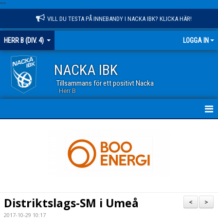
"
"
VILL DU TESTA PÅ INNEBANDY I NACKA IBK? KLICKA HÄR!
HERR B (DIV. 4)
LOGGA IN
NACKA IBK
Tillsammans för ett positivt Nacka
Herr B
HEM
NYHETER
KALENDER
TRUPPEN
Distriktslags-SM i Umeå
<
>
MATCHER
2017-10-29 10:17