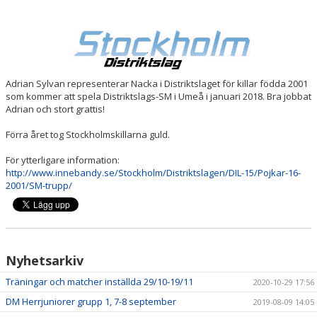
SERIER
BILDGALLERI
Adrian Sylvan representerar Nacka i Distriktslaget för killar födda 2001
DOKUMENT
som kommer att spela Distriktslags-SM i Umeå i januari 2018. Bra jobbat
Adrian och stort grattis!
KONTAKT
Förra året tog Stockholmskillarna guld.
För ytterligare information:
http://www.innebandy.se/Stockholm/Distriktslagen/DIL-15/Pojkar-16-
2001/SM-trupp/
Nyhetsarkiv
Träningar och matcher inställda 29/10-19/11
2020-10-29 17:56
DM Herrjuniorer grupp 1, 7-8 september
2019-08-09 14:05