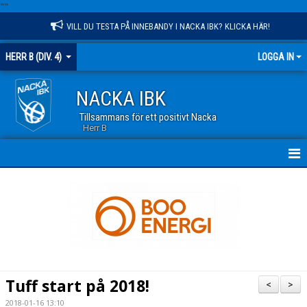
"
"
VILL DU TESTA PÅ INNEBANDY I NACKA IBK? KLICKA HÄR!
HERR B (DIV. 4)
LOGGA IN
NACKA IBK
Tillsammans för ett positivt Nacka
Herr B
HEM
NYHETER
KALENDER
TRUPPEN
Tuff start på 2018!
<
>
MATCHER
2018-01-16 13:10