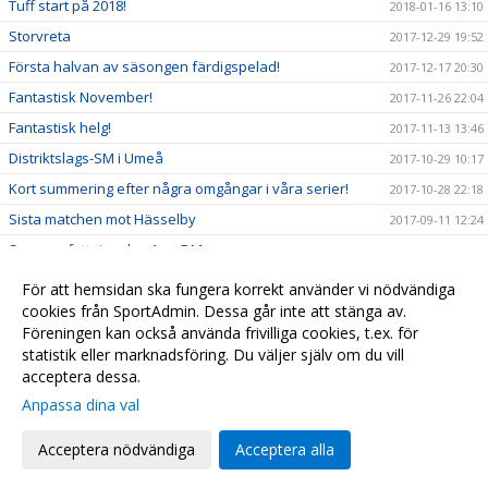
Tuff start på 2018!
2018-01-16 13:10
Storvreta
2017-12-29 19:52
Första halvan av säsongen färdigspelad!
2017-12-17 20:30
Fantastisk November!
2017-11-26 22:04
Fantastisk helg!
2017-11-13 13:46
Distriktslags-SM i Umeå
2017-10-29 10:17
Kort summering efter några omgångar i våra serier!
2017-10-28 22:18
Sista matchen mot Hässelby
2017-09-11 12:24
Sammanfattning dag 1 av DM
2017-09-09 21:59
Cafeteriaschema v36 för HJ (P02-00)
2017-08-27 23:12
För att hemsidan ska fungera korrekt använder vi nödvändiga
Lite info
cookies från SportAdmin. Dessa går inte att stänga av.
2017-08-20 11:34
Föreningen kan också använda frivilliga cookies, t.ex. för
Följ oss på Instagram
2017-08-09 14:21
statistik eller marknadsföring. Du väljer själv om du vill
acceptera dessa.
Anpassa dina val
Cookie-
Gå till
inställningar
Webbversion
Acceptera nödvändiga
Acceptera alla