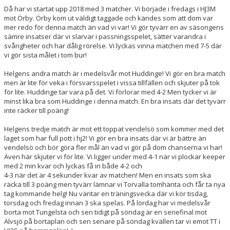
Då har vi startat upp 2018 med 3 matcher. Vi började i fredags i HJ3M
SERIER
mot Örby. Örby kom ut väldigt taggade och kändes som att dom var
mer redo för denna match än vad vi var! Vi gör tyvärr en av säsongens
sämre insatser där vi slarvar i passningsspelet, sätter varandra i
BILDGALLERI
svårigheter och har dålig rörelse. Vi lyckas vinna matchen med 7-5 där
vi gör sista målet i tom bur!
DOKUMENT
Helgens andra match är i medelsvår mot Huddinge! Vi gör en bra match
men är lite för veka i försvarsspelet i vissa tillfällen och skjuter på tok
KONTAKT
för lite. Huddinge tar vara på det. Vi förlorar med 4-2 Men tycker vi är
minst lika bra som Huddinge i denna match. En bra insats där det tyvärr
inte räcker till poäng!
Helgens tredje match är mot ett toppat vendelsö som kommer med det
laget som har full pott i hj2! Vi gör en bra insats där vi är bättre än
vendelsö och bör göra fler mål än vad vi gör på dom chanserna vi har!
Även här skjuter vi för lite. Vi ligger under med 4-1 när vi plockar keeper
med 2 min kvar och lyckas få in både 4-2 och
4-3 när det är 4 sekunder kvar av matchen! Men en insats som ska
räcka till 3 poäng men tyvärr lämnar vi Torvalla tomhänta och får ta nya
tag kommande helg! Nu väntar en träningsvecka där vi kör tisdag,
torsdag och fredag innan 3 ska spelas. På lördag har vi medelsvår
borta mot Tungelsta och sen tidigt på söndag är en seriefinal mot
Älvsjö på bortaplan och sen senare på söndag kvällen tar vi emot TT i