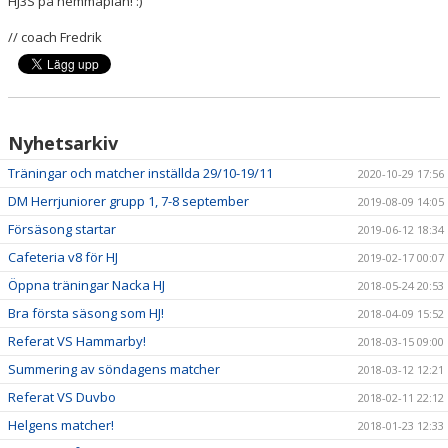
HJ3S på hemmaplan! :)
// coach Fredrik
Nyhetsarkiv
Träningar och matcher inställda 29/10-19/11
2020-10-29 17:56
DM Herrjuniorer grupp 1, 7-8 september
2019-08-09 14:05
Försäsong startar
2019-06-12 18:34
Cafeteria v8 för HJ
2019-02-17 00:07
Öppna träningar Nacka HJ
2018-05-24 20:53
Bra första säsong som HJ!
2018-04-09 15:52
Referat VS Hammarby!
2018-03-15 09:00
Summering av söndagens matcher
2018-03-12 12:21
Referat VS Duvbo
2018-02-11 22:12
Helgens matcher!
2018-01-23 12:33