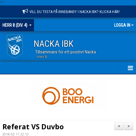
"
"
VILL DU TESTA PÅ INNEBANDY I NACKA IBK? KLICKA HÄR!
HERR B (DIV. 4)
LOGGA IN
NACKA IBK
Tillsammans för ett positivt Nacka
Herr B
HEM
NYHETER
KALENDER
TRUPPEN
Referat VS Duvbo
<
>
MATCHER
2018-02-11 22:12