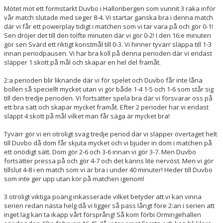
Mötet mot ett formstarkt Duvbo i Hallonbergen som vunnit 3 raka inför
SERIER
vår match slutade med seger 8-4. Vi startar ganska bra i denna match
där vi får ett powerplay tidigt i matchen som vi tar vara på och gör 0-1!
Sen dröjer det till den tolfte minuten där vi gör 0-2! I den 16:e minuten
BILDGALLERI
gör sen Svärd ett riktigt konstmål till 0-3. Vi hinner tyvärr släppa till 1-3
innan periodpausen. Vi har bra koll på denna perioden där vi endast
DOKUMENT
släpper 1 skott på mål och skapar en hel del framåt.
2:a perioden blir liknande där vi för spelet och Duvbo får inte låna
KONTAKT
bollen så speciellt mycket utan vi gör både 1-4 1-5 och 1-6 som står sig
till den tredje perioden. Vi fortsätter spela bra där vi försvarar oss på
ett bra sätt och skapar mycket framåt. Efter 2 perioder har vi endast
släppt 4 skott på mål vilket man får säga är mycket bra!
Tyvärr gör vi en otroligt svag tredje period där vi släpper övertaget helt
till Duvbo då dom får skjuta mycket och vi bjuder in dom i matchen på
ett onödigt sätt. Dom gör 2-6 och 3-6 innan vi gör 3-7. Men Duvbo
fortsätter pressa på och gör 4-7 och det känns lite nervöst. Men vi gör
tillslut 4-8 i en match som vi är bra i under 40 minuter! Heder till Duvbo
som inte ger upp utan kör på matchen igenom!
3 otroligt viktiga poäng inkasserade vilket betyder att vi kan vinna
serien redan nästa helg då vi ligger så pass långt före 2:an i serien att
inget lag kan ta ikapp vårt försprång! Så kom förbi Ormingehallen