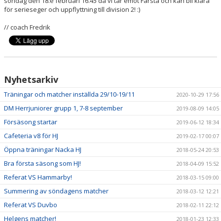
söndag den 18:e februari 16.45 då vi tar emot Farsta och kan bli klara
för serieseger och uppflyttning till division 2! :)
// coach Fredrik
Nyhetsarkiv
Träningar och matcher inställda 29/10-19/11
2020-10-29 17:56
DM Herrjuniorer grupp 1, 7-8 september
2019-08-09 14:05
Försäsong startar
2019-06-12 18:34
Cafeteria v8 för HJ
2019-02-17 00:07
Öppna träningar Nacka HJ
2018-05-24 20:53
Bra första säsong som HJ!
2018-04-09 15:52
Referat VS Hammarby!
2018-03-15 09:00
Summering av söndagens matcher
2018-03-12 12:21
Referat VS Duvbo
2018-02-11 22:12
Helgens matcher!
2018-01-23 12:33