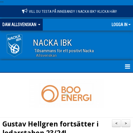
"
"
VILL DU TESTA PÅ INNEBANDY I NACKA IBK? KLICKA HÄR!
DAM ALLSVENSKAN
LOGGA IN
NACKA IBK
Tillsammans för ett positivt Nacka
Allsvenskan
HEM
NYHETER
TRUPPEN
KALENDER
Gustav Hellgren fortsätter i
<
>
MATCHER
ledarstaben 23/24!