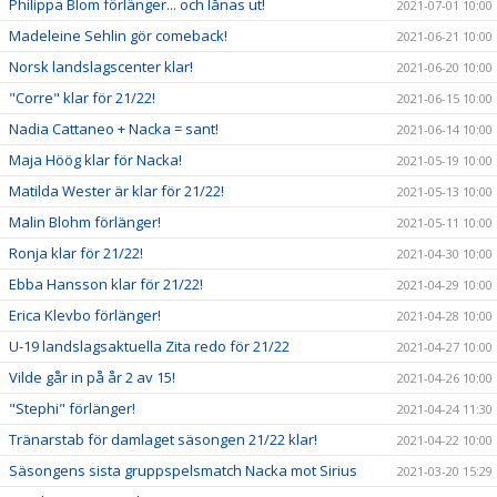
Philippa Blom förlänger... och lånas ut!
2021-07-01 10:00
Madeleine Sehlin gör comeback!
2021-06-21 10:00
Norsk landslagscenter klar!
2021-06-20 10:00
"Corre" klar för 21/22!
2021-06-15 10:00
Nadia Cattaneo + Nacka = sant!
2021-06-14 10:00
Maja Höög klar för Nacka!
2021-05-19 10:00
Matilda Wester är klar för 21/22!
2021-05-13 10:00
Malin Blohm förlänger!
2021-05-11 10:00
Ronja klar för 21/22!
2021-04-30 10:00
Ebba Hansson klar för 21/22!
2021-04-29 10:00
Erica Klevbo förlänger!
2021-04-28 10:00
U-19 landslagsaktuella Zita redo för 21/22
2021-04-27 10:00
Vilde går in på år 2 av 15!
2021-04-26 10:00
"Stephi" förlänger!
2021-04-24 11:30
Tränarstab för damlaget säsongen 21/22 klar!
2021-04-22 10:00
Säsongens sista gruppspelsmatch Nacka mot Sirius
2021-03-20 15:29