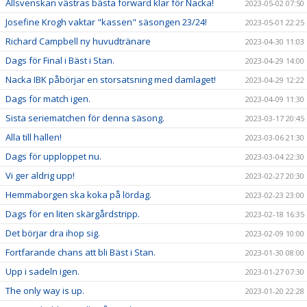
Allsvenskan västras bästa forward klar för Nacka!
2023-05-02 07:50
Josefine Krogh vaktar "kassen" säsongen 23/24!
2023-05-01 22:25
Richard Campbell ny huvudtränare
2023-04-30 11:03
Dags för Final i Bäst i Stan.
2023-04-29 14:00
Nacka IBK påbörjar en storsatsning med damlaget!
2023-04-29 12:22
Dags för match igen.
2023-04-09 11:30
Sista seriematchen för denna säsong.
2023-03-17 20:45
Alla till hallen!
2023-03-06 21:30
Dags för upploppet nu.
2023-03-04 22:30
Vi ger aldrig upp!
2023-02-27 20:30
Hemmaborgen ska koka på lördag.
2023-02-23 23:00
Dags för en liten skärgårdstripp.
2023-02-18 16:35
Det börjar dra ihop sig.
2023-02-09 10:00
Fortfarande chans att bli Bäst i Stan.
2023-01-30 08:00
Upp i sadeln igen.
2023-01-27 07:30
The only way is up.
2023-01-20 22:28