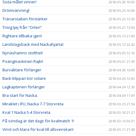
Sista målet vinner!
2018-05-30 10:00
Drömvärvning!
2018-05-25 10:00
Tränarstaben förstärker
2018-05-23 13:30
Trixig tjej från ”Orten”
2018-05-21 13:00
Rightare tillbaka igen!
2018-05-15 21:00
Landslagsback med Nackahjärta!
2018-05-13 22:42
Nynäshamns stolthet!
2018-05-05 12:10
Poängmaskinen Rajki!
2018-05-01 21:30
Burväktare förlänger
2018-04-28 16:00
Back-klippan kör vidare
2018-04-26 12:00
Lagkaptenen förlänger
2018-04-24 12:30
Bra start för Nacka.
2018-04-04 11:09
Miraklet i IFU, Nacka 7-7 Storvreta
2018-03-25 21:56
Kval 1 Nacka 5-4 Storvreta
2018-03-18 21:27
På söndag är det dags för kvalmatch 1!
2018-03-15 06:31
Vinst och klara för kval till allsvenskan!
2018-03-11 21:38