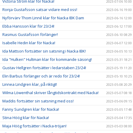
Victoria Ström klar för Nacka!
2023-07-06 10:00
Ronja Gustafsson satsar vidare med oss!
2023-06-16 19:00
Nyförvärv Thom Linné klar för Nacka IBK Dam
2023-06-16 12:00
Ebba Hansson klar för 23/24!
2023-06-12 17:00
Rasmus Gustafsson förlänger!
2023-06-10 08:29
Isabelle Hedin klar för Nacka!
2023-06-07 12:00
Ida Mattson fortsätter sin satsning i Nacka IBK!
2023-06-05 10:13
Ida "Hulken" Hultman klar för kommande säsong!
2023-05-31 18:21
Gustav Hellgren fortsätter i ledarstaben 23/24!
2023-05-19 11:20
Elin Barbus förlänger och är redo för 23/24!
2023-05-10 10:25
Linnea Lindgren klar, på riktigt!
2023-05-08 20:29
Wilma Löwenthal skriver långtidskontrakt med Nacka!
2023-05-07 08:18
Maddis fortsätter sin satsning med oss!
2023-05-06 09:15
Fanny Sundgren klar för Nacka!
2023-05-05 17:48
Stina Höög klar för Nacka!
2023-05-04 17:35
Maja Höög fortsätter i Nacka-tröjan!
2023-05-03 08:00