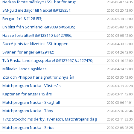
Nackas förste målskytt i SSL har förlängt!
2020-06-07 14:35
SM-guld medaljör till Nacka! &#129351;
2020-05-20 12:00
Bergan 1+1 &#128153;
2020-05-14 12:00
En blixt från Sörmland! &#9889;&#65039;
2020-05-08 12:00
Hasse fortsätter!! &#128110;&#127996;
2020-05-05 12:00
Succé-junis tar klivet in i SSL truppen.
2020-04-30 12:00
Svanen förlänger &#129442;
2020-04-26 12:00
Två Finska landslagsspelare! &#127467;&#127470;
2020-04-16 12:00
Målvakt i landslagsklass!
2020-04-14 12:00
Zita och Philippa har signat för 2 nya år!
2020-03-30 12:00
Matchprogram Nacka - Västerås
2020-03-13 20:24
Kaptenen förlänger i 15 år!!
2020-03-11 12:00
Matchprogram Nacka - Skoghall
2020-03-06 14:01
Matchprogram Nacka - Täby
2020-02-16 20:46
17/2: Stockholms derby, TV-match, Matchtröjans dag!
2020-02-11 23:30
Matchprogram Nacka - Sirius
2020-02-08 08:25