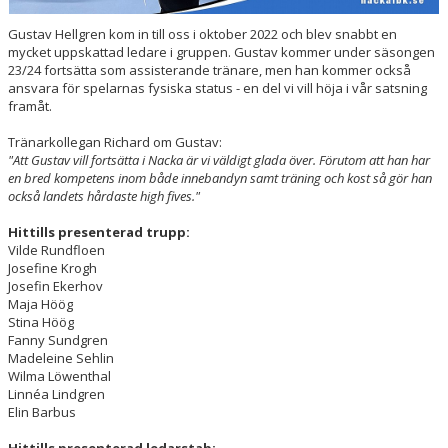
Gustav Hellgren kom in till oss i oktober 2022 och blev snabbt en
mycket uppskattad ledare i gruppen. Gustav kommer under säsongen
23/24 fortsätta som assisterande tränare, men han kommer också
ansvara för spelarnas fysiska status - en del vi vill höja i vår satsning
framåt.
Tränarkollegan Richard om Gustav:
"Att Gustav vill fortsätta i Nacka är vi väldigt glada över. Förutom att han har
en bred kompetens inom både innebandyn samt träning och kost så gör han
också landets hårdaste high fives."
Hittills presenterad trupp:
Vilde Rundfloen
Josefine Krogh
Josefin Ekerhov
Maja Höög
Stina Höög
Fanny Sundgren
Madeleine Sehlin
Wilma Löwenthal
Linnéa Lindgren
Elin Barbus
Hittills presenterad ledarstab: