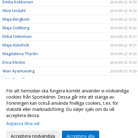
Emilia Kokkonen
2016-09-22 10:33
Alice Lindahl
2016-09-22 10:33
Maja Bergbom
2016-09-22 10:32
Maja Gottberg
2016-09-22 10:32
Ebba Odenman
2016-09-22 10:31
Maja Askeholt
2016-09-22 10:31
Magdalena Thyrén
2016-09-22 10:30
Erica Klevbo
2016-09-22 10:29
Wan Ayamueang
2016-09-22 10:29
Vilde Rundfloen
2016-09-22 10:28
Hanna Berg
2016-09-22 10:26
För att hemsidan ska fungera korrekt använder vi nödvändiga
Madeleine Schedin
cookies från SportAdmin. Dessa går inte att stänga av.
2016-09-22 10:25
Föreningen kan också använda frivilliga cookies, t.ex. för
Stephanie Dalbjer-Öberg
2016-09-22 10:21
statistik eller marknadsföring. Du väljer själv om du vill
acceptera dessa.
Anpassa dina val
Cookie-
Gå till
inställningar
Webbversion
Acceptera nödvändiga
Acceptera alla