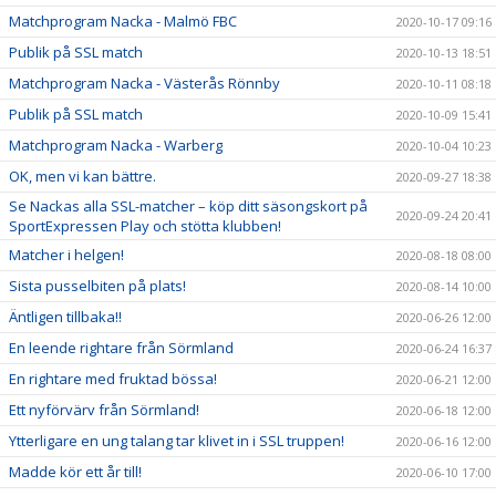
Matchprogram Nacka - Malmö FBC
2020-10-17 09:16
Publik på SSL match
2020-10-13 18:51
Matchprogram Nacka - Västerås Rönnby
2020-10-11 08:18
Publik på SSL match
2020-10-09 15:41
Matchprogram Nacka - Warberg
2020-10-04 10:23
OK, men vi kan bättre.
2020-09-27 18:38
Se Nackas alla SSL-matcher – köp ditt säsongskort på
2020-09-24 20:41
SportExpressen Play och stötta klubben!
Matcher i helgen!
2020-08-18 08:00
Sista pusselbiten på plats!
2020-08-14 10:00
Äntligen tillbaka!!
2020-06-26 12:00
En leende rightare från Sörmland
2020-06-24 16:37
En rightare med fruktad bössa!
2020-06-21 12:00
Ett nyförvärv från Sörmland!
2020-06-18 12:00
Ytterligare en ung talang tar klivet in i SSL truppen!
2020-06-16 12:00
Madde kör ett år till!
2020-06-10 17:00