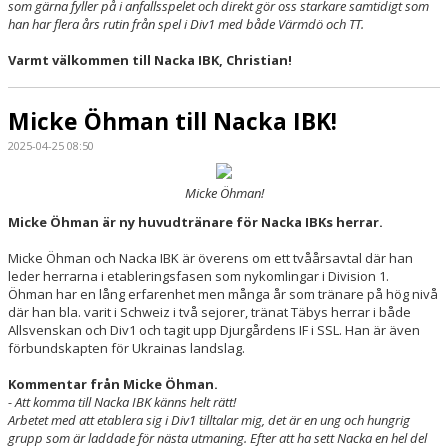
som gärna fyller på i anfallsspelet och direkt gör oss starkare samtidigt som
han har flera års rutin från spel i Div1 med både Värmdö och TT.
Varmt välkommen till Nacka IBK, Christian!
Micke Öhman till Nacka IBK!
2025-04-25 08:50
Micke Öhman!
Micke Öhman är ny huvudtränare för Nacka IBKs herrar.
Micke Öhman och Nacka IBK är överens om ett tvåårsavtal där han
leder herrarna i etableringsfasen som nykomlingar i Division 1.
Öhman har en lång erfarenhet men många år som tränare på hög nivå
där han bla. varit i Schweiz i två sejorer, tränat Täbys herrar i både
Allsvenskan och Div1 och tagit upp Djurgårdens IF i SSL. Han är även
förbundskapten för Ukrainas landslag.
Kommentar från Micke Öhman.
- Att komma till Nacka IBK känns helt rätt!
Arbetet med att etablera sig i Div1 tilltalar mig, det är en ung och hungrig
grupp som är laddade för nästa utmaning. Efter att ha sett Nacka en hel del