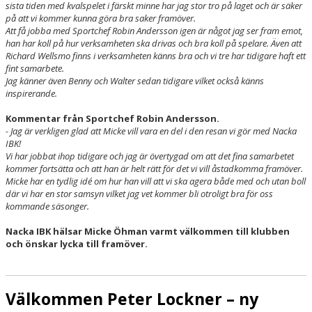
sista tiden med kvalspelet i färskt minne har jag stor tro på laget och är säker
på att vi kommer kunna göra bra saker framöver.
Att få jobba med Sportchef Robin Andersson igen är något jag ser fram emot,
han har koll på hur verksamheten ska drivas och bra koll på spelare. Även att
Richard Wellsmo finns i verksamheten känns bra och vi tre har tidigare haft ett
fint samarbete.
Jag känner även Benny och Walter sedan tidigare vilket också känns
inspirerande.
Kommentar från Sportchef Robin Andersson.
- Jag är verkligen glad att Micke vill vara en del i den resan vi gör med Nacka
IBK!
Vi har jobbat ihop tidigare och jag är övertygad om att det fina samarbetet
kommer fortsätta och att han är helt rätt för det vi vill åstadkomma framöver.
Micke har en tydlig idé om hur han vill att vi ska agera både med och utan boll
där vi har en stor samsyn vilket jag vet kommer bli otroligt bra för oss
kommande säsonger.
Nacka IBK hälsar Micke Öhman varmt välkommen till klubben
och önskar lycka till framöver.
Välkommen Peter Lockner – ny