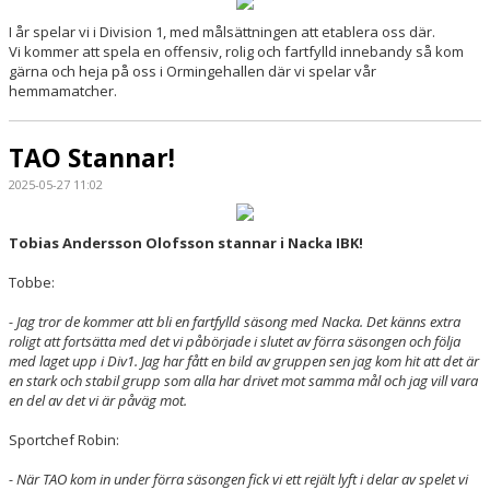
I år spelar vi i Division 1, med målsättningen att etablera oss där.
BILDGALLERI
Vi kommer att spela en offensiv, rolig och fartfylld innebandy så kom
gärna och heja på oss i Ormingehallen där vi spelar vår
DOKUMENT
hemmamatcher.
KONTAKT
TAO Stannar!
MATCHER
2025-05-27 11:02
Tobias Andersson Olofsson stannar i Nacka IBK!
Tobbe:
- Jag tror de kommer att bli en fartfylld säsong med Nacka. Det känns extra
roligt att fortsätta med det vi påbörjade i slutet av förra säsongen och följa
med laget upp i Div1. Jag har fått en bild av gruppen sen jag kom hit att det är
en stark och stabil grupp som alla har drivet mot samma mål och jag vill vara
en del av det vi är påväg mot.
Sportchef Robin:
- När TAO kom in under förra säsongen fick vi ett rejält lyft i delar av spelet vi