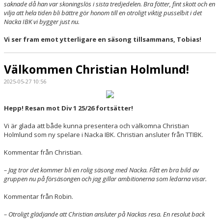
saknade då han var skoningslös i sista tredjedelen. Bra fötter, fint skott och en
vilja att hela tiden bli bättre gör honom till en otroligt viktig pusselbit i det
Nacka IBK vi bygger just nu.
Vi ser fram emot ytterligare en säsong tillsammans, Tobias!
Välkommen Christian Holmlund!
2025-05-27 10:56
Hepp! Resan mot Div 1 25/26 fortsätter!
Vi är glada att både kunna presentera och välkomna Christian
Holmlund som ny spelare i Nacka IBK. Christian ansluter från TTIBK.
Kommentar från Christian.
– Jag tror det kommer bli en rolig säsong med Nacka. Fått en bra bild av
gruppen nu på försäsongen och jag gillar ambitionerna som ledarna visar.
Kommentar från Robin.
– Otroligt glädjande att Christian ansluter på Nackas resa. En resolut back