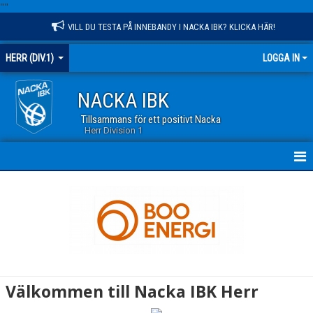
"
"
VILL DU TESTA PÅ INNEBANDY I NACKA IBK? KLICKA HÄR!
HERR (DIV.1)
LOGGA IN
NACKA IBK
Tillsammans för ett positivt Nacka
Herr Division 1
HEM
NYHETER
KALENDER
TRUPPEN
Välkommen till Nacka IBK Herr
GÄSTBOK