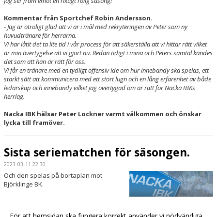
Jag ser fram emot en riktigt rolig säsong!
Kommentar från Sportchef Robin Andersson.
- Jag är otroligt glad att vi är i mål med rekryteringen av Peter som ny
huvudtränare för herrarna.
Vi har låtit det ta lite tid i vår process för att säkerställa att vi hittar rätt vilket
är min övertygelse att vi gjort nu. Redan tidigt i mina och Peters samtal kändes
det som att han är rätt för oss.
Vi får en tränare med en tydligt offensiv ide om hur innebandy ska spelas, ett
starkt sätt att kommunicera med ett stort lugn och en lång erfarenhet av både
ledarskap och innebandy vilket jag övertygad om är rätt för Nacka IBKs
herrlag.
Nacka IBK hälsar Peter Lockner varmt välkommen och önskar
lycka till framöver.
Sista seriematchen för säsongen.
2023-03-11 22:30
Och den spelas på bortaplan mot
Björklinge BK.
Läs mer »
För att hemsidan ska fungera korrekt använder vi nödvändiga