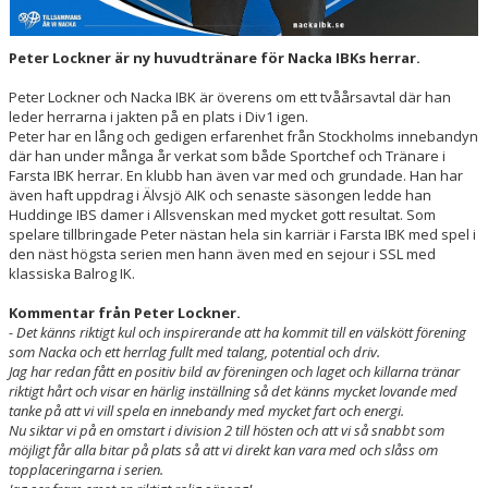
Peter Lockner är ny huvudtränare för Nacka IBKs herrar.
Peter Lockner och Nacka IBK är överens om ett tvåårsavtal där han
leder herrarna i jakten på en plats i Div1 igen.
Peter har en lång och gedigen erfarenhet från Stockholms innebandyn
där han under många år verkat som både Sportchef och Tränare i
Farsta IBK herrar. En klubb han även var med och grundade. Han har
även haft uppdrag i Älvsjö AIK och senaste säsongen ledde han
Huddinge IBS damer i Allsvenskan med mycket gott resultat. Som
spelare tillbringade Peter nästan hela sin karriär i Farsta IBK med spel i
den näst högsta serien men hann även med en sejour i SSL med
klassiska Balrog IK.
Kommentar från Peter Lockner.
- Det känns riktigt kul och inspirerande att ha kommit till en välskött förening
som Nacka och ett herrlag fullt med talang, potential och driv.
Jag har redan fått en positiv bild av föreningen och laget och killarna tränar
riktigt hårt och visar en härlig inställning så det känns mycket lovande med
tanke på att vi vill spela en innebandy med mycket fart och energi.
Nu siktar vi på en omstart i division 2 till hösten och att vi så snabbt som
möjligt får alla bitar på plats så att vi direkt kan vara med och slåss om
topplaceringarna i serien.