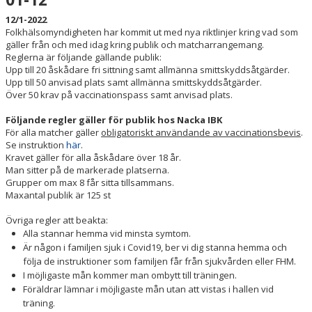
12/1-2022
SPORTHALLAR
Folkhälsomyndigheten har kommit ut med nya riktlinjer kring vad som
gäller från och med idag kring publik och matcharrangemang.
MATCHER
Reglerna är följande gällande publik:
Upp till 20 åskådare fri sittning samt allmänna smittskyddsåtgärder.
Upp till 50 anvisad plats samt allmänna smittskyddsåtgärder.
CAFETERIAN
Över 50 krav på vaccinationspass samt anvisad plats.
DOKUMENT
Följande regler gäller för publik hos Nacka IBK
För alla matcher gäller
obligatoriskt användande av vaccinationsbevis
.
Se instruktion
här
.
NACKA X
Kravet gäller för alla åskådare över 18 år.
Man sitter på de markerade platserna.
KLUBBSHOPEN
Grupper om max 8 får sitta tillsammans.
Maxantal publik är 125 st
INNEBANDY PLAY
Övriga regler att beakta:
Alla stannar hemma vid minsta symtom.
NACKAPOKALEN
Är någon i familjen sjuk i Covid19, ber vi dig stanna hemma och
följa de instruktioner som familjen får från sjukvården eller FHM.
DOMARE & MATCHLEDARE
I möjligaste mån kommer man ombytt till träningen.
Föräldrar lämnar i möjligaste mån utan att vistas i hallen vid
träning.