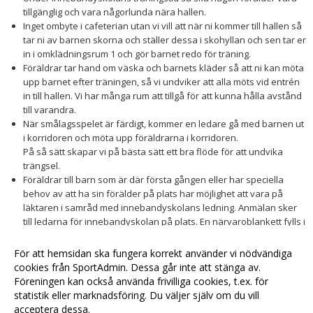
tillgänglig och vara någorlunda nära hallen.
Inget ombyte i cafeterian utan vi vill att när ni kommer till hallen så
tar ni av barnen skorna och ställer dessa i skohyllan och sen tar er
in i omklädningsrum 1 och gör barnet redo för träning.
Föräldrar tar hand om väska och barnets kläder så att ni kan möta
upp barnet efter träningen, så vi undviker att alla möts vid entrén
in till hallen. Vi har många rum att tillgå för att kunna hålla avstånd
till varandra.
När smålagsspelet är färdigt, kommer en ledare gå med barnen ut
i korridoren och möta upp föräldrarna i korridoren.
På så sätt skapar vi på bästa sätt ett bra flöde för att undvika
trängsel.
Föräldrar till barn som är där första gången eller har speciella
behov av att ha sin förälder på plats har möjlighet att vara på
läktaren i samråd med innebandyskolans ledning. Anmälan sker
till ledarna för innebandyskolan på plats. En närvaroblankett fylls i
på läktaren med namn, tidpunkt och telefonnummer ut
smittspårningshänseende. Allmänt gäller det att sprida ut sig på
För att hemsidan ska fungera korrekt använder vi nödvändiga
läktaren och hålla de avstånd som folkhälsomyndigheten
cookies från SportAdmin. Dessa går inte att stänga av.
förespråkar.
Föreningen kan också använda frivilliga cookies, t.ex. för
statistik eller marknadsföring. Du väljer själv om du vill
acceptera dessa.