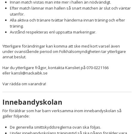
Innan match vistas man inte mer i hallen än nödvändigt.
Efter match lämnar man hallen så snart matchen är slut och väntar
utanför.
Alla aktiva och tränare tvättar händerna innan träning och efter
träning.
Avstånd respekteras enl uppsatta markeringar.
Ytterligare förändringar kan komma att ske med kort varsel även
under ovanstående period om Folkhälsomyndigheten tar ytterligare
annat beslut.
Har du ytterligare frågor, kontakta Kansliet på 070-0221166
eller kansli@nackaibk.se
Var rädda om varandra!
Innebandyskolan
För föräldrar som har barn verksamma inom innebandyskolan så
gäller följande:
De generella smittskyddsreglerna ovan ska följas.
Under innebandyskolans träningstid så ska någon förälder vara