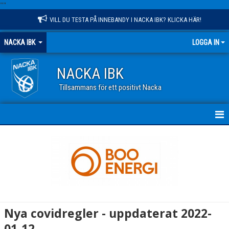
"
"
VILL DU TESTA PÅ INNEBANDY I NACKA IBK? KLICKA HÄR!
NACKA IBK
LOGGA IN
NACKA IBK
Tillsammans för ett positivt Nacka
HEM
NYHETER
KALENDER
VÅR VERKSAMHET
Nya covidregler - uppdaterat 2022-
OM KLUBBEN
01-12