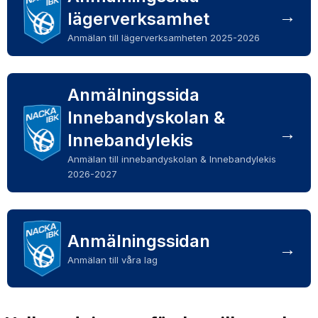
→
lägerverksamhet
SPORTHALLAR
Anmälan till lägerverksamheten 2025-2026
MATCHER
CAFETERIAN
Anmälningssida
Innebandyskolan &
DOKUMENT
→
Innebandylekis
NACKA X
Anmälan till innebandyskolan & Innebandylekis
2026-2027
KLUBBSHOPEN
INNEBANDY PLAY
Anmälningssidan
NACKAPOKALEN
→
Anmälan till våra lag
DOMARE & MATCHLEDARE