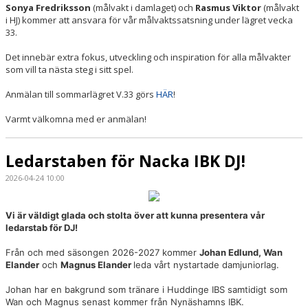
Sonya Fredriksson
(målvakt i damlaget) och
Rasmus Viktor
(målvakt
i HJ) kommer att ansvara för vår målvaktssatsning under lägret vecka
33.
Det innebär extra fokus, utveckling och inspiration för alla målvakter
som vill ta nästa steg i sitt spel.
Anmälan till sommarlägret V.33 görs
HÄR
!
Varmt välkomna med er anmälan!
Ledarstaben för Nacka IBK DJ!
2026-04-24 10:00
Vi är väldigt glada och stolta över att kunna presentera vår
ledarstab för DJ!
Från och med säsongen 2026-2027 kommer
Johan Edlund, Wan
Elander
och
Magnus Elander
leda vårt nystartade damjuniorlag.
Johan har en bakgrund som tränare i Huddinge IBS samtidigt som
Wan och Magnus senast kommer från Nynäshamns IBK.