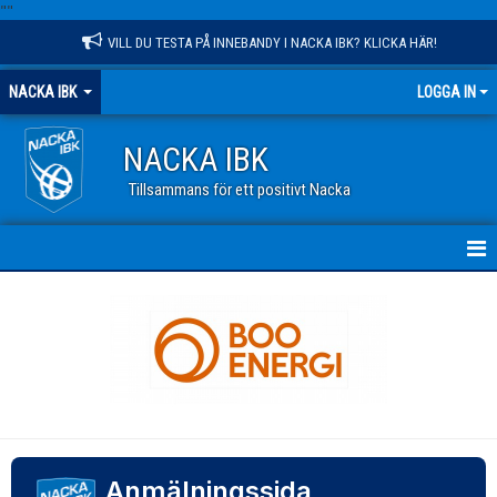
"
"
VILL DU TESTA PÅ INNEBANDY I NACKA IBK? KLICKA HÄR!
NACKA IBK
LOGGA IN
NACKA IBK
Tillsammans för ett positivt Nacka
HEM
NYHETER
KALENDER
VÅR VERKSAMHET
Anmälningssida
OM KLUBBEN