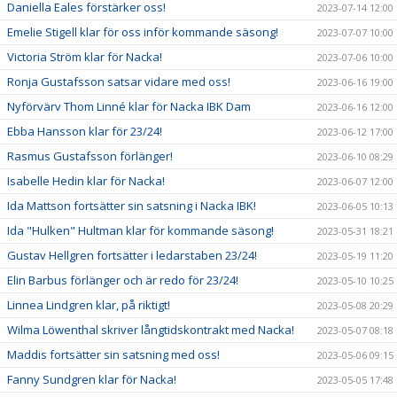
Daniella Eales förstärker oss!
2023-07-14 12:00
Emelie Stigell klar för oss inför kommande säsong!
2023-07-07 10:00
Victoria Ström klar för Nacka!
2023-07-06 10:00
Ronja Gustafsson satsar vidare med oss!
2023-06-16 19:00
Nyförvärv Thom Linné klar för Nacka IBK Dam
2023-06-16 12:00
Ebba Hansson klar för 23/24!
2023-06-12 17:00
Rasmus Gustafsson förlänger!
2023-06-10 08:29
Isabelle Hedin klar för Nacka!
2023-06-07 12:00
Ida Mattson fortsätter sin satsning i Nacka IBK!
2023-06-05 10:13
Ida "Hulken" Hultman klar för kommande säsong!
2023-05-31 18:21
Gustav Hellgren fortsätter i ledarstaben 23/24!
2023-05-19 11:20
Elin Barbus förlänger och är redo för 23/24!
2023-05-10 10:25
Linnea Lindgren klar, på riktigt!
2023-05-08 20:29
Wilma Löwenthal skriver långtidskontrakt med Nacka!
2023-05-07 08:18
Maddis fortsätter sin satsning med oss!
2023-05-06 09:15
Fanny Sundgren klar för Nacka!
2023-05-05 17:48