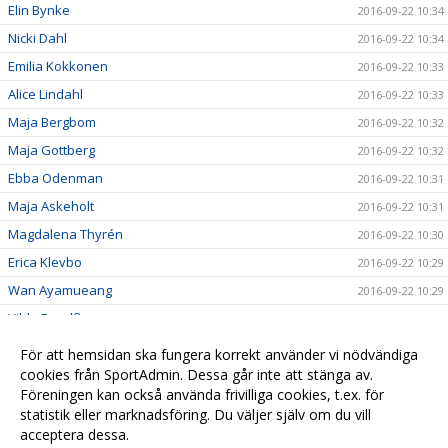
Elin Bynke
2016-09-22 10:34
Nicki Dahl
2016-09-22 10:34
Emilia Kokkonen
2016-09-22 10:33
Alice Lindahl
2016-09-22 10:33
Maja Bergbom
2016-09-22 10:32
Maja Gottberg
2016-09-22 10:32
Ebba Odenman
2016-09-22 10:31
Maja Askeholt
2016-09-22 10:31
Magdalena Thyrén
2016-09-22 10:30
Erica Klevbo
2016-09-22 10:29
Wan Ayamueang
2016-09-22 10:29
Vilde Rundfloen
2016-09-22 10:28
Hanna Berg
2016-09-22 10:26
För att hemsidan ska fungera korrekt använder vi nödvändiga
Madeleine Schedin
cookies från SportAdmin. Dessa går inte att stänga av.
2016-09-22 10:25
Föreningen kan också använda frivilliga cookies, t.ex. för
Stephanie Dalbjer-Öberg
2016-09-22 10:21
statistik eller marknadsföring. Du väljer själv om du vill
acceptera dessa.