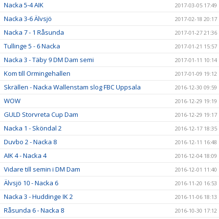
Nacka 5-4 AIK
2017-03-05 17:49
Nacka 3-6 Älvsjö
2017-02-18 20:17
Nacka 7 - 1 Råsunda
2017-01-27 21:36
Tullinge 5 - 6 Nacka
2017-01-21 15:57
Nacka 3 - Täby 9 DM Dam semi
2017-01-11 10:14
Kom till Ormingehallen
2017-01-09 19:12
Skrällen - Nacka Wallenstam slog FBC Uppsala
2016-12-30 09:59
WOW
2016-12-29 19:19
GULD Storvreta Cup Dam
2016-12-29 19:17
Nacka 1 - Sköndal 2
2016-12-17 18:35
Duvbo 2 - Nacka 8
2016-12-11 16:48
AIK 4 - Nacka 4
2016-12-04 18:09
Vidare till semin i DM Dam
2016-12-01 11:40
Älvsjö 10 - Nacka 6
2016-11-20 16:53
Nacka 3 - Huddinge IK 2
2016-11-06 18:13
Råsunda 6 - Nacka 8
2016-10-30 17:12