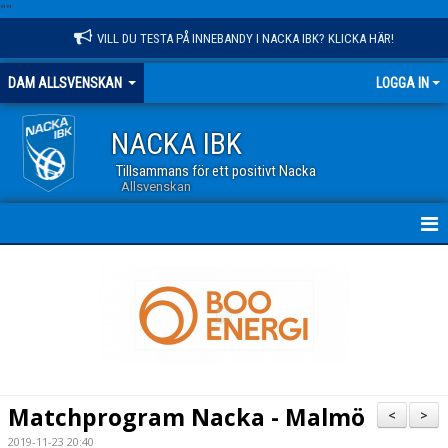
"
"
VILL DU TESTA PÅ INNEBANDY I NACKA IBK? KLICKA HÄR!
DAM ALLSVENSKAN
LOGGA IN
NACKA IBK
Tillsammans för ett positivt Nacka
Allsvenskan
HEM
NYHETER
TRUPPEN
KALENDER
Matchprogram Nacka - Malmö
<
>
MATCHER
2019-11-23 20:40