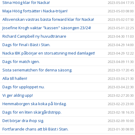
Stina Höög klar för Nacka!
2023-05-04 17:35
Maja Höög fortsätter i Nacka-tröjan!
2023-05-03 08:00
Allsvenskan västras bästa forward klar för Nacka!
2023-05-02 07:50
Josefine Krogh vaktar "kassen" säsongen 23/24!
2023-05-01 22:25
Richard Campbell ny huvudtränare
2023-04-30 11:03
Dags för Final i Bäst i Stan.
2023-04-29 14:00
Nacka IBK påbörjar en storsatsning med damlaget!
2023-04-29 12:22
Dags för match igen.
2023-04-09 11:30
Sista seriematchen för denna säsong.
2023-03-17 20:45
Alla till hallen!
2023-03-06 21:30
Dags för upploppet nu.
2023-03-04 22:30
Vi ger aldrig upp!
2023-02-27 20:30
Hemmaborgen ska koka på lördag.
2023-02-23 23:00
Dags för en liten skärgårdstripp.
2023-02-18 16:35
Det börjar dra ihop sig.
2023-02-09 10:00
Fortfarande chans att bli Bäst i Stan.
2023-01-30 08:00