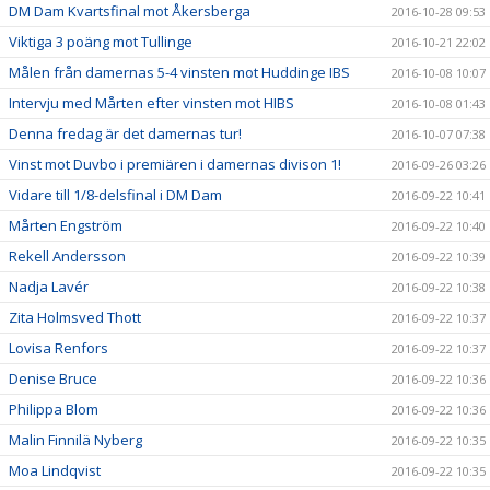
DM Dam Kvartsfinal mot Åkersberga
2016-10-28 09:53
Viktiga 3 poäng mot Tullinge
2016-10-21 22:02
Målen från damernas 5-4 vinsten mot Huddinge IBS
2016-10-08 10:07
Intervju med Mårten efter vinsten mot HIBS
2016-10-08 01:43
Denna fredag är det damernas tur!
2016-10-07 07:38
Vinst mot Duvbo i premiären i damernas divison 1!
2016-09-26 03:26
Vidare till 1/8-delsfinal i DM Dam
2016-09-22 10:41
Mårten Engström
2016-09-22 10:40
Rekell Andersson
2016-09-22 10:39
Nadja Lavér
2016-09-22 10:38
Zita Holmsved Thott
2016-09-22 10:37
Lovisa Renfors
2016-09-22 10:37
Denise Bruce
2016-09-22 10:36
Philippa Blom
2016-09-22 10:36
Malin Finnilä Nyberg
2016-09-22 10:35
Moa Lindqvist
2016-09-22 10:35