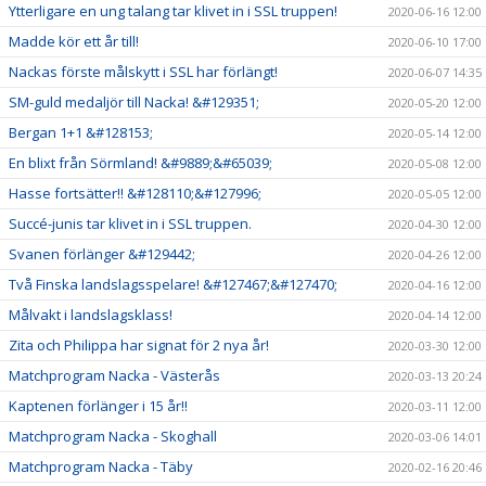
Ytterligare en ung talang tar klivet in i SSL truppen!
2020-06-16 12:00
Madde kör ett år till!
2020-06-10 17:00
Nackas förste målskytt i SSL har förlängt!
2020-06-07 14:35
SM-guld medaljör till Nacka! &#129351;
2020-05-20 12:00
Bergan 1+1 &#128153;
2020-05-14 12:00
En blixt från Sörmland! &#9889;&#65039;
2020-05-08 12:00
Hasse fortsätter!! &#128110;&#127996;
2020-05-05 12:00
Succé-junis tar klivet in i SSL truppen.
2020-04-30 12:00
Svanen förlänger &#129442;
2020-04-26 12:00
Två Finska landslagsspelare! &#127467;&#127470;
2020-04-16 12:00
Målvakt i landslagsklass!
2020-04-14 12:00
Zita och Philippa har signat för 2 nya år!
2020-03-30 12:00
Matchprogram Nacka - Västerås
2020-03-13 20:24
Kaptenen förlänger i 15 år!!
2020-03-11 12:00
Matchprogram Nacka - Skoghall
2020-03-06 14:01
Matchprogram Nacka - Täby
2020-02-16 20:46