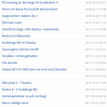
På söndag är det dags för kvalmatch 1!
2018-03-15 06:31
Vinst och klara för kval till allsvenskan!
2018-03-11 21:38
Avgörandet i damer div 1
2018-03-06 17:30
DM Dam semi
2017-12-20 11:14
Semifinal dags i DM: Nacka - Hammarby
2017-12-17 19:59
Nacka 9-2 Råsunda
2017-12-16 15:31
Huddinge IBS 4-5 Nacka
2017-12-11 08:33
Säsongens största skräll!
2017-11-25 12:26
Skrällen i Ormingehallen
2017-11-23 21:45
SSL-besök
2017-11-21 09:06
Vidare till 1/4 i DM Dam via vinst mot Sköndal
2017-11-03 09:03
2017-10-15 16:55
Råsunda 2 - 7 Nacka
2017-10-01 17:29
Nacka 4 - 2 Huddinge IBS
2017-09-25 09:54
Hemmapremiär nu på söndag!
2017-09-20 00:55
Nära, väldigt nära!
2017-03-05 18:01