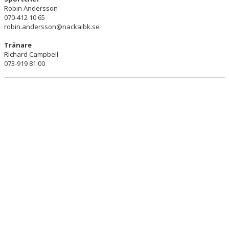
Robin Andersson
KONTAKT
070-412 10 65
robin.andersson@nackaibk.se
Tränare
Richard Campbell
073-919 81 00