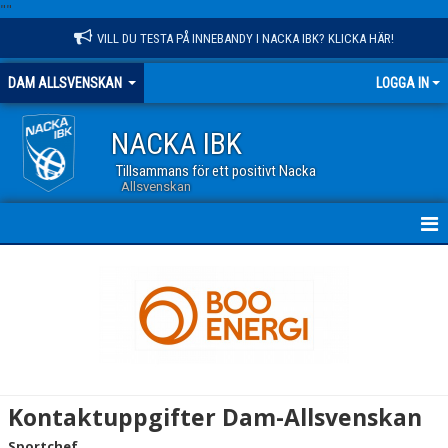
"
"
VILL DU TESTA PÅ INNEBANDY I NACKA IBK? KLICKA HÄR!
DAM ALLSVENSKAN
LOGGA IN
NACKA IBK
Tillsammans för ett positivt Nacka
Allsvenskan
HEM
NYHETER
TRUPPEN
KALENDER
Kontaktuppgifter Dam-Allsvenskan
MATCHER
Sportchef