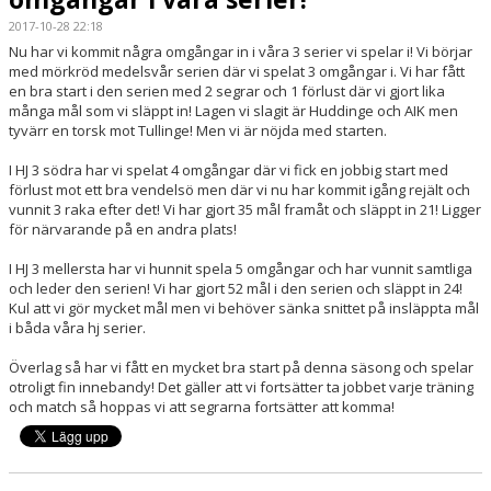
2017-10-28 22:18
SERIER
Nu har vi kommit några omgångar in i våra 3 serier vi spelar i! Vi börjar
med mörkröd medelsvår serien där vi spelat 3 omgångar i. Vi har fått
BILDGALLERI
en bra start i den serien med 2 segrar och 1 förlust där vi gjort lika
många mål som vi släppt in! Lagen vi slagit är Huddinge och AIK men
tyvärr en torsk mot Tullinge! Men vi är nöjda med starten.
DOKUMENT
I HJ 3 södra har vi spelat 4 omgångar där vi fick en jobbig start med
KONTAKT
förlust mot ett bra vendelsö men där vi nu har kommit igång rejält och
vunnit 3 raka efter det! Vi har gjort 35 mål framåt och släppt in 21! Ligger
för närvarande på en andra plats!
I HJ 3 mellersta har vi hunnit spela 5 omgångar och har vunnit samtliga
och leder den serien! Vi har gjort 52 mål i den serien och släppt in 24!
Kul att vi gör mycket mål men vi behöver sänka snittet på insläppta mål
i båda våra hj serier.
Överlag så har vi fått en mycket bra start på denna säsong och spelar
otroligt fin innebandy! Det gäller att vi fortsätter ta jobbet varje träning
och match så hoppas vi att segrarna fortsätter att komma!