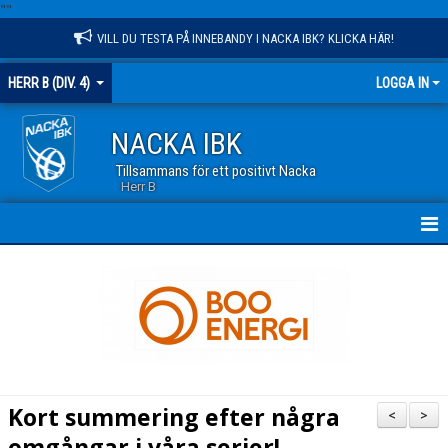
"
"
VILL DU TESTA PÅ INNEBANDY I NACKA IBK? KLICKA HÄR!
HERR B (DIV. 4)
LOGGA IN
NACKA IBK
Tillsammans för ett positivt Nacka
Herr B
HEM
NYHETER
KALENDER
TRUPPEN
Kort summering efter några
<
>
MATCHER
omgångar i våra serier!