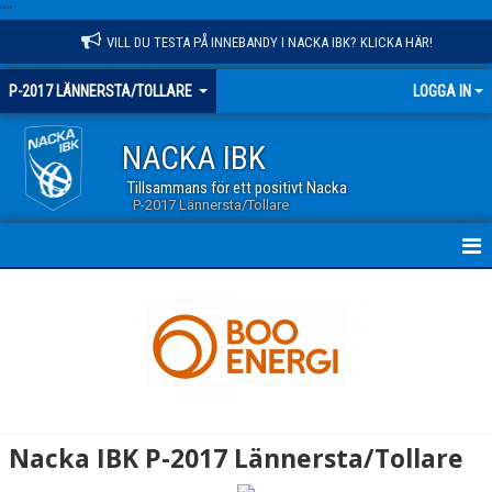
"
"
VILL DU TESTA PÅ INNEBANDY I NACKA IBK? KLICKA HÄR!
P-2017 LÄNNERSTA/TOLLARE
LOGGA IN
NACKA IBK
Tillsammans för ett positivt Nacka
P-2017 Lännersta/Tollare
HEM
NYHETER
KALENDER
MATCHER
Nacka IBK P-2017 Lännersta/Tollare
TRUPPEN