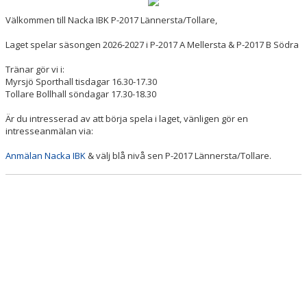
Välkommen till Nacka IBK P-2017 Lännersta/Tollare,
BILDGALLERI
Laget spelar säsongen 2026-2027 i P-2017 A Mellersta & P-2017 B Södra
DOKUMENT
Tränar gör vi i:
KONTAKT
Myrsjö Sporthall tisdagar 16.30-17.30
Tollare Bollhall söndagar 17.30-18.30
Är du intresserad av att börja spela i laget, vänligen gör en
intresseanmälan via:
Anmälan Nacka IBK
& välj blå nivå sen P-2017 Lännersta/Tollare.