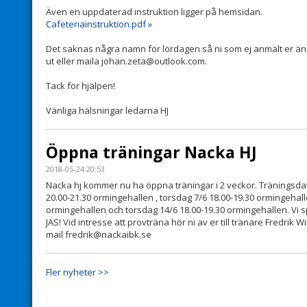
Även en uppdaterad instruktion ligger på hemsidan.
Cafeteriainstruktion.pdf »
Det saknas några namn för lördagen så ni som ej anmält er än 
ut eller maila johan.zeta@outlook.com.
Tack för hjälpen!
Vänliga hälsningar ledarna HJ
Öppna träningar Nacka HJ
2018-05-24 20:53
Nacka hj kommer nu ha öppna träningar i 2 veckor. Träningsdat
20.00-21.30 ormingehallen , torsdag 7/6 18.00-19.30 ormingehall
ormingehallen och torsdag 14/6 18.00-19.30 ormingehallen. Vi s
JAS! Vid intresse att provträna hör ni av er till tränare Fredrik 
mail fredrik@nackaibk.se
Fler nyheter >>