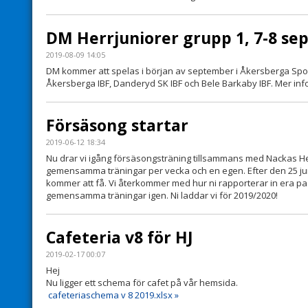
DM Herrjuniorer grupp 1, 7-8 s
2019-08-09 14:05
DM kommer att spelas i början av september i Åkersberga Sportha
Åkersberga IBF, Danderyd SK IBF och Bele Barkaby IBF. Mer inf
Försäsong startar
2019-06-12 18:34
Nu drar vi igång försäsongsträning tillsammans med Nackas Her
gemensamma träningar per vecka och en egen. Efter den 25 jun
kommer att få. Vi återkommer med hur ni rapporterar in era pass
gemensamma träningar igen. Ni laddar vi för 2019/2020!
Cafeteria v8 för HJ
2019-02-17 00:07
Hej
Nu ligger ett schema för cafet på vår hemsida.
cafeteriaschema v 8 2019.xlsx »