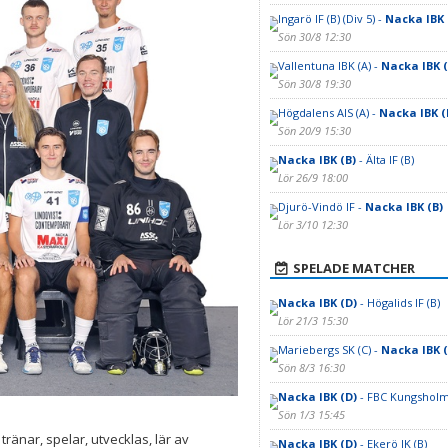
Ingarö IF (B) (Div 5) -
Nacka IBK (
Sön 30/8 12:30
Vallentuna IBK (A) -
Nacka IBK (B
Sön 30/8 19:30
Högdalens AIS (A) -
Nacka IBK (
Sön 20/9 15:30
Nacka IBK (B)
- Älta IF (B)
Lör 26/9 18:00
Djurö-Vindö IF -
Nacka IBK (B)
Lör 3/10 12:30
SPELADE MATCHER
Nacka IBK (D)
- Högalids IF (B)
Lör 21/3 15:30
Mariebergs SK (C) -
Nacka IBK (
Sön 8/3 16:30
Nacka IBK (D)
- FBC Kungsholm
Sön 1/3 15:45
tränar, spelar, utvecklas, lär av
Nacka IBK (D)
- Ekerö IK (B)