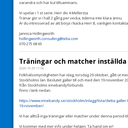
varandra och har kul tillsammans.
Vi spelar i 1 st serie: Herr div 4 Mellersta
Tränar gör vi i hall 2 gång per vecka, tiderna inte klara ännu.
Är du intresserad av att börja i Nacka Herr B, vänligen kontakta
Jannica Hollingworth
hollingworth.consulting@telia.com
070-275 68 65
Träningar och matcher inställda
2020-10-29 17:56
Folkhälsomyndigheten har idag, torsdag 29 oktober, gått ut me
Stockholms län. Beslutet gäller till och med den 19 november 2
från Stockholms innebandyförbunds
finns i länk nedan.
https://www.innebandy.se/stockholm/inlagg/lista/detta-galler-f
19-november/
Vi har alltså inga träningar eller matcher under denna period til
Vi kommer med mer info under helgen. Ta hand om er!