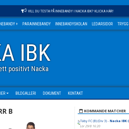
VILL DU TESTA PÅ INNEBANDY I NACKA IBK? KLICKA HÄR!
NNEBANDY +
PARAINNEBANDY
INNEBANDYSKOLAN
LEDARSIDOR
TRYGG
A IBK
tt positivt Nacka
IER
BILDGALLERI
DOKUMENT
KONTAKT
RR B
KOMMANDE MATCHER
Täby FC (B) (Div 3) -
Nacka IBK (B
Lör 29/8 16:20