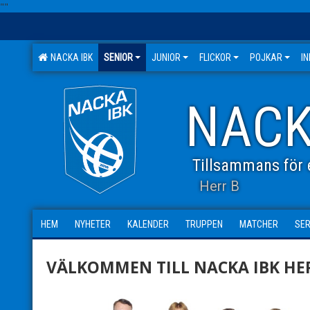
"
"
NACKA IBK
SENIOR
JUNIOR
FLICKOR
POJKAR
I
NACK
Tillsammans för e
Herr B
HEM
NYHETER
KALENDER
TRUPPEN
MATCHER
SER
VÄLKOMMEN TILL NACKA IBK HE