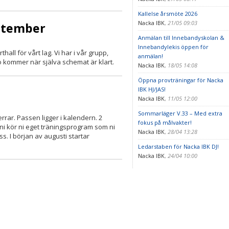
Kallelse årsmöte 2026
Nacka IBK
,
21/05 09:03
eptember
Anmälan till Innebandyskolan &
Innebandylekis öppen för
ll för vårt lag. Vi har i vår grupp,
anmälan!
o kommer när själva schemat är klart.
Nacka IBK
,
18/05 14:08
Öppna provträningar för Nacka
IBK HJ/JAS!
Nacka IBK
,
11/05 12:00
Sommarläger V.33 – Med extra
rar. Passen ligger i kalendern. 2
fokus på målvakter!
i kör ni eget träningsprogram som ni
Nacka IBK
,
28/04 13:28
. I början av augusti startar
Ledarstaben för Nacka IBK DJ!
Nacka IBK
,
24/04 10:00