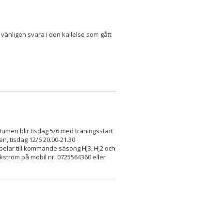
vänligen svara i den kallelse som gått
umen blir tisdag 5/6 med träningsstart
en, tisdag 12/6 20.00-21.30
pelar till kommande säsong HJ3, HJ2 och
Wikström på mobil nr: 0725564360 eller