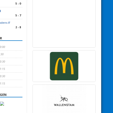
5 - 0
)
5 - 7
adens IF
2 - 8
R
20:00
:30
20:30
21:15
20:30
21:15
NGEN