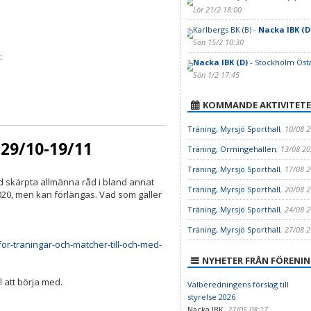
Lör 21/2 18:00
Karlbergs BK (B) -
Nacka IBK (D
Sön 15/2 10:30
:
Nacka IBK (D)
- Stockholm Öst
Sön 1/2 17:45
KOMMANDE AKTIVITETE
Träning, Myrsjö Sporthall
, 10/08 
 29/10-19/11
Träning, Ormingehallen
, 13/08 20
Träning, Myrsjö Sporthall
, 17/08 
d skärpta allmänna råd i bland annat
Träning, Myrsjö Sporthall
, 20/08 
020, men kan förlängas. Vad som gäller
Träning, Myrsjö Sporthall
, 24/08 
Träning, Myrsjö Sporthall
, 27/08 
or-traningar-och-matcher-till-och-med-
NYHETER FRÅN FÖRENI
l att börja med.
Valberedningens förslag till
styrelse 2026
Nacka IBK
,
27/05 08:17