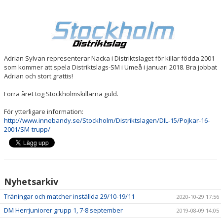
SERIER
BILDGALLERI
Adrian Sylvan representerar Nacka i Distriktslaget för killar födda 2001
DOKUMENT
som kommer att spela Distriktslags-SM i Umeå i januari 2018. Bra jobbat
Adrian och stort grattis!
KONTAKT
Förra året tog Stockholmskillarna guld.
För ytterligare information:
http://www.innebandy.se/Stockholm/Distriktslagen/DIL-15/Pojkar-16-
2001/SM-trupp/
Nyhetsarkiv
Träningar och matcher inställda 29/10-19/11
2020-10-29 17:56
DM Herrjuniorer grupp 1, 7-8 september
2019-08-09 14:05