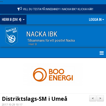
"
"
VILL DU TESTA PÅ INNEBANDY I NACKA IBK? KLICKA HÄR!
HERR B (DIV. 4)
LOGGA IN
NACKA IBK
Tillsammans för ett positivt Nacka
Herr B
HEM
NYHETER
KALENDER
TRUPPEN
Distriktslags-SM i Umeå
<
>
MATCHER
2017-10-29 10:17