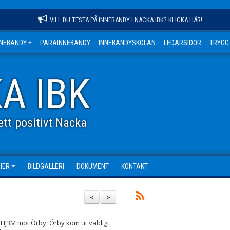
VILL DU TESTA PÅ INNEBANDY I NACKA IBK? KLICKA HÄR!
NNEBANDY +
PARAINNEBANDY
INNEBANDYSKOLAN
LEDARSIDOR
TRYGG
A IBK
tt positivt Nacka
IER
BILDGALLERI
DOKUMENT
KONTAKT
<
>
i HJ3M mot Örby. Örby kom ut väldigt