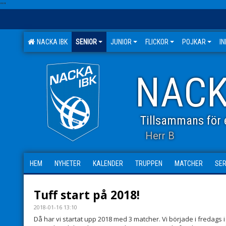
"
"
NACKA IBK
SENIOR
JUNIOR
FLICKOR
POJKAR
I
NACK
Tillsammans för e
Herr B
HEM
NYHETER
KALENDER
TRUPPEN
MATCHER
SER
Tuff start på 2018!
2018-01-16 13:10
Då har vi startat upp 2018 med 3 matcher. Vi började i fredags 