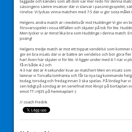
taggade och kändes som att dom var mer redo för denna match ä
säsongens sämre insatser där vi slarvar i passningsspelet, sät
rörelse. Vi lyckas vinna matchen med 7-5 där vi gör sista målet 
Helgens andra match är i medelsvår mot Huddinge! Vi gör en bra
försvarsspelet i vissa tillfällen och skjuter på tok för lite. Hudd
Men tycker vi är minst lika bra som Huddinge i denna match. En br
poäng!
Helgens tredje match är mot ett toppat vendelsö som kommer med
gör en bra insats där vi är bättre än vendelsö och bör göra fle
har! Även här skjuter vi för lite. Vi ligger under med 4-1 när vi
få in både 4-2 och
4-3 när det är 4 sekunder kvar av matchen! Men en insats som s
lämnar vi Torvalla tomhänta och får ta nya tag kommande helg!
tisdag, torsdag och fredag innan 3 ska spelas. På lördag har v
sen tidigt på söndag är en seriefinal mot Älvsjö på bortaplan 
emot TT i HJ3S på hemmaplan! :)
// coach Fredrik