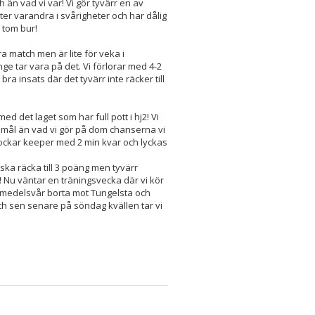
n vad vi var! Vi gör tyvärr en av
ter varandra i svårigheter och har dålig
i tom bur!
 match men är lite för veka i
inge tar vara på det. Vi förlorar med 4-2
a insats där det tyvärr inte räcker till
 det laget som har full pott i hj2! Vi
r mål än vad vi gör på dom chanserna vi
 plockar keeper med 2 min kvar och lyckas
ka räcka till 3 poäng men tyvärr
 Nu väntar en träningsvecka där vi kör
i medelsvår borta mot Tungelsta och
och sen senare på söndag kvällen tar vi