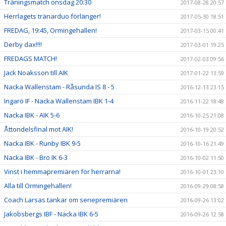
Träningsmatch onsdag 20:30
2017-08-28 20:57
Herrlagets tränarduo förlänger!
2017-05-30 18:51
FREDAG, 19:45, Ormingehallen!
2017-03-15 00:41
Derby dax!!!!
2017-03-01 19:25
FREDAGS MATCH!
2017-02-03 09:56
Jack Noaksson till AIK
2017-01-22 13:59
Nacka Wallenstam - Råsunda IS 8 - 5
2016-12-13 23:15
Ingarö IF - Nacka Wallenstam IBK 1-4
2016-11-22 18:48
Nacka IBK - AIK 5-6
2016-10-25 21:08
Åttondelsfinal mot AIK!
2016-10-19 20:52
Nacka IBK - Runby IBK 9-5
2016-10-16 21:49
Nacka IBK - Bro IK 6-3
2016-10-02 11:50
Vinst i hemmapremiären för herrarna!
2016-10-01 23:10
Alla till Ormingehallen!
2016-09-29 08:58
Coach Larsas tankar om seriepremiären
2016-09-26 13:02
Jakobsbergs IBF - Nacka IBK 6-5
2016-09-26 12:58