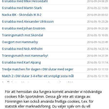
6 snabba med Mike Hessedahl
2016-09-24 08:29
6 snabba med Martin Stark
2016-09-22 15:00
Nacka IBK - Sköndals IK 8-2
2016-09-20 00:02
6 snabba med Alexander Ulriksson
2016-09-19 23:28
6 snabba med Johan Enström
2016-09-19 23:20
Träningsmatch mot Sköndal
2016-09-19 10:09
Oavgjort mot Hammarby
2016-09-16 23:49
6 snabba med Nick Ahlholm
2016-09-14 23:14
Träningsmatch mot Hammarby!
2016-09-14 21:39
6 snabba med Karl Alpäng
2016-09-13 11:14
Tredje matchen för dagen i DM slutar med seger
2016-09-13 11:13
Match 2 i DM slutar 3-4 efter ett snöpligt sista mål
2016-09-13 11:10
2 målskytten Martin summerar 1:a matchen i DM
2016-09-13 11:08
Phille stämplar ut från Camp Gimo
2016-09-13 11:06
För att hemsidan ska fungera korrekt använder vi nödvändiga
Lördagens andra halvlek summeras av Wille
cookies från SportAdmin. Dessa går inte att stänga av.
2016-09-13 11:04
Föreningen kan också använda frivilliga cookies, t.ex. för
Halvtidssnack med Släggan
2016-09-13 11:02
statistik eller marknadsföring. Du väljer själv om du vill