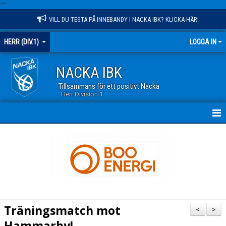
"
"
VILL DU TESTA PÅ INNEBANDY I NACKA IBK? KLICKA HÄR!
HERR (DIV.1)
LOGGA IN
NACKA IBK
Tillsammans för ett positivt Nacka
Herr Division 1
HEM
NYHETER
KALENDER
TRUPPEN
Träningsmatch mot
<
>
GÄSTBOK
Hammarby!